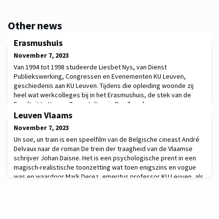
Other news
Erasmushuis
November 7, 2023
Van 1994 tot 1998 studeerde Liesbet Nys, van Dienst
Publiekswerking, Congressen en Evenementen KU Leuven,
geschiedenis aan KU Leuven. Tijdens die opleiding woonde zij
heel wat werkcolleges bij in het Erasmushuis, de stek van de
Faculteit Letteren. Zo vertelt ze in Parallax, de
herinneringsgallerij van Metaforum. Van 1994 tot 1998 studeerde
Leuven Vlaams
ik Geschiedenis aan KU Leuven. Tijdens die opleiding woond
November 7, 2023
Un soir, un train is een speelfilm van de Belgische cineast André
Delvaux naar de roman De trein der traagheid van de Vlaamse
schrijver Johan Daisne. Het is een psychologische prent in een
magisch-realistische toonzetting wat toen enigszins en vogue
was en waardoor Mark Derez, emeritus professor KU Leuven, als
puber ook was gefascineerd. Hij vertelt het in Parallax, de
herinneringsgallerij van Met