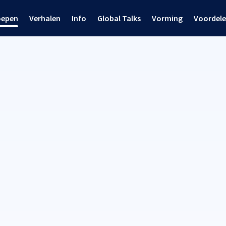
oepen
Verhalen
Info
Global Talks
Vorming
Voordel