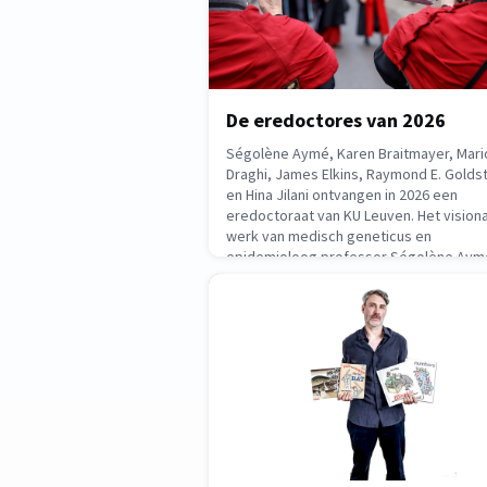
De eredoctores van 2026
Ségolène Aymé, Karen Braitmayer, Mari
Draghi, James Elkins, Raymond E. Golds
en Hina Jilani ontvangen in 2026 een
eredoctoraat van KU Leuven. Het visiona
werk van medisch geneticus en
epidemioloog professor Ségolène Aym
(°1946) heeft diepgaande impact gehad
het wetenschappelijk onderzoek naar
March 20, 2026