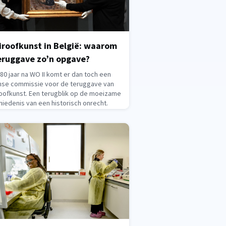
iroofkunst in België: waarom
teruggave zo’n opgave?
80 jaar na WO II komt er dan toch een
mse commissie voor de teruggave van
oofkunst. Een terugblik op de moeizame
iedenis van een historisch onrecht.
 dertig jaar geleden legden ruim veertig
n in Washington richtlijnen vast voor de
gave van naziroofkunst. Maar nadien
0, 2026