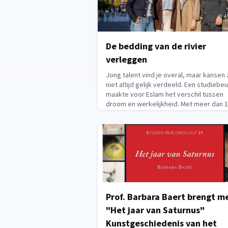
De bedding van de rivier
verleggen
Jong talent vind je overal, maar kansen z
niet altijd gelijk verdeeld. Een studiebe
maakte voor Eslam het verschil tussen
droom en werkelijkheid. Met meer dan 1
zijn ze, de studenten van buiten onze
landsgrenzen die het voorbije academie
naar KU Leuven kwamen om een bachelo
master- of d
July 1, 2026
Prof. Barbara Baert brengt m
"Het jaar van Saturnus"
Kunstgeschiedenis van het