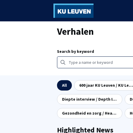
Groepen
Ve
Verhalen
Vorming
Vo
Search by keyword
Filter by category
All
600 jaar KU Leuven / KU Leuven 600 years
Diepte interview / Depth Interview
Gezondheid en zorg / Health & Care
H
Highlighted News