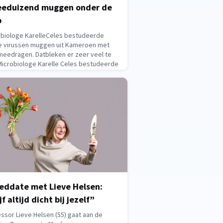
eduizend muggen onder de
p
obiologe KarelleCeles bestudeerde
e virussen muggen uit Kameroen met
meedragen. Datbleken er zeer veel te
 Microbiologe Karelle Celes bestudeerde
tweeduizend muggen uit haar thuisland
oen. Die bleken bijna honderd virussen
e dragen, waaronder een tiental tot
toe onbek
8, 2026
eddate met Lieve Helsen:
jf altijd dicht bij jezelf”
ssor Lieve Helsen (55) gaat aan de