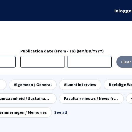
rhalen
Info
Global Talks
Inlogge
ordelen
Evenementen
Publication date (From - To) (MM/DD/YYYY)
Clear 
Algemeen / General
Alumni Interview
Duurzaamheid / Sustainability
Facultair nieuws / News from the Faculty
erinneringen / Memories
See all