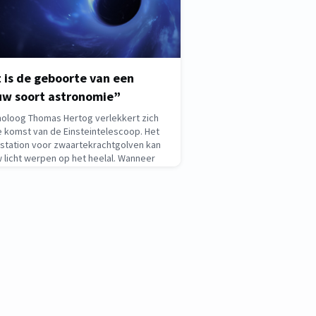
t is de geboorte van een
uw soort astronomie”
oloog Thomas Hertog verlekkert zich
 komst van de Einsteintelescoop. Het
station voor zwaartekrachtgolven kan
 licht werpen op het heelal. Wanneer
as Hertog praat over de
eintelescoop, dan fonkelen de
ichtjes in zijn ogen. De kosmoloog kijkt
alzend uit naar de komst
 18, 2026