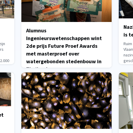
Naz
Alumnus
is 
Ingenieurswetenschappen wint
ijn
Ruim 
2de prijs Future Proef Awards
urs
Vlaa
met masterproef over
nazir
2.000
gesch
watergebonden stedenbouw in
Bijna
Thailand
jaar
lande
r-,
terug
Winnaars van de masterprijzen 2026 (Supanut
blee
woont in Thailand en kon er zelf niet bij
zijn)Tijdens de uitreiking van de Vlaamse
May 2
Future Proef Awards op 28 april won alumnus
Urbanism, Landscape and Planning
Supanut Udomsilaparsup de (gedeelde) 2de
prijs voor zijn masterproef over de impact
et
van versnelde urbanisatie op het landschap
rond de Thaise Mun-rivier in Ubon
Ratchathani. Deze regio wordt geco