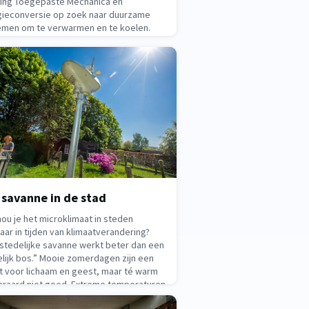
ling Toegepaste Mechanica en
gieconversie op zoek naar duurzame
emen om te verwarmen en te koelen.
m bent u burgerlijk ingenieur
rden?“Ik wilde de wereld beter maken
sefte dat je daarvoor kennis nodig
. Mijn wiskundeleraar moedigde me
2, 2026
 savanne in de stad
ou je het microklimaat in steden
aar in tijden van klimaatverandering?
stedelijke savanne werkt beter dan een
lijk bos.” Mooie zomerdagen zijn een
 voor lichaam en geest, maar té warm
teraard niet goed. Extreme temperaturen
n leiden tot hittestress, een toestand