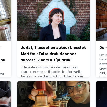
waar
een president aftreden. Recenter bracht
May 1
berichtgeving rond de Panama Papers
miljardenfraude a
May 12, 2026
:
Jurist, filosoof en auteur Lieselot
De 
Mariën: “Extra druk door het
Een h
 nu
succes? Ik voel altíjd druk”
mara
bewe
In haar debuutroman Als de dieren geeft
crowd
alumna rechten en filosofie Lieselot Mariën
oud, 
over
taal aan het verdriet dat komt kijken bij een
hoge 
 een
postnatale depressie. Het carrièreverloop
goed
rok
van schrijver en podcastmaker Lieselot
de le
t hij
Mariën doet denken aan een wild in het rond
misme,
March
springende stuiterbal. Ze studeerde filosofie
omber
en r
a
May 7, 2026