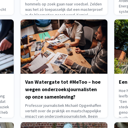
Afde
hommels op zoek gaan naar voedsel. Zelden
Ener
echt
was het zó toepasselijk dat een masterproef
syst
in de bloemetjes gezet werd. Kamiel
Waaro
k
Debeuckelaere kreeg in 2021 de Vlaamse
gewo
Scriptieprijs (zie kaderstuk
en be
hebt
May 12, 2026
May 1
Van Watergate tot #MeToo – hoe
Een
wegen onderzoeksjournalisten
Hoe h
ang
op onze samenleving?
leefb
 dat
“Een 
Professor journalistiek Michaël Opgenhaffen
muziek
stede
vertelt over de praktijk en maatschappelijke
l heb
genot
impact van onderzoeksjournalistiek. Begin
jn
is ui
jaren zeventig beten twee reporters zich
ED,
kunne
vast in het Watergateschandaal en deden