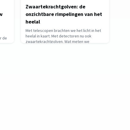
Zwaartekrachtgolven: de
uw
onzichtbare rimpelingen van het
heelal
Met telescopen brachten we het licht in het
heelal in kaart. Met detectoren nu ook
r de
zwaartekrachtgolven. Wat meten we
precies? Het jaar 2015 was een mijlpaal in de
sterrenkunde: voor het eerst werd er een
zwaartekrachtgolf waargenomen.
Ondertussen staat de teller op meer dan
an de
driehonderd metingen. Hoera! E
aar
March 18, 2026