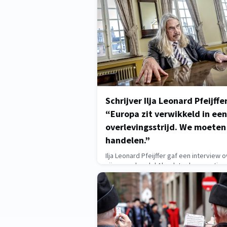
een muziekthe
May 12, 2026
Schrijver Ilja Leonard Pfeijffer
“Europa zit verwikkeld in een
overlevingsstrijd. We moeten
handelen.”
Ilja Leonard Pfeijffer gaf een interview 
zijn essaybundel Absolute democratie,
boek waarmee hij langs universiteiten t
om in gesprek te gaan met studenten. Da
heimwee heeft naar zijn vroegere opti
bekent Ilja Leonard Pfeijffer. Een wat s
statement, maar één dat te begrijpen v
May 11, 2026