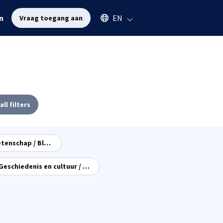
Select an available language
n
EN
Vraag toegang aan
all filters
Beeldige Wetenschap / Blow-up
Geschiedenis en cultuur / History & Culture