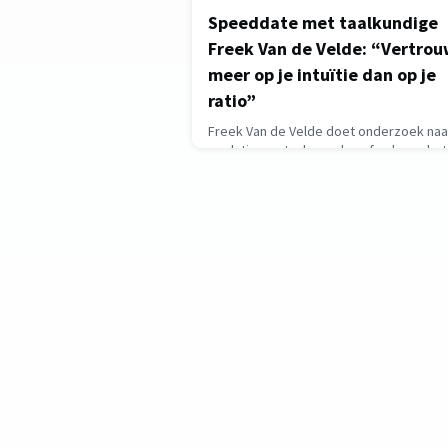
Speeddate met taalkundige
Freek Van de Velde: “Vertro
meer op je intuïtie dan op je
ratio”
Freek Van de Velde doet onderzoek naa
evolutie van taal en schreef onlangs het
boek ‘Wat taal verraadt: een kleine
geschiedenis van brein tot beschaving’.
Freek Van de Velde is hoogleraar
Nederlandse en historische taalkunde a
Faculteit Letteren. Hij doet onderzoek n
de evolutie van taal en s
March 18, 2026