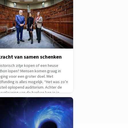
in
2, 2026
kracht van samen schenken
istorisch zitje kopen of een heuse
thon lopen? Mensen komen graag in
ging voor een groter doel. Met
funding is alles mogelijk. “Het was zo’n
steil oplopend auditorium. Achter de
rugleuning van de banken kon je je
 verstoppen. Sommigen zaten tijdens
s achterin de krant
 26, 2026