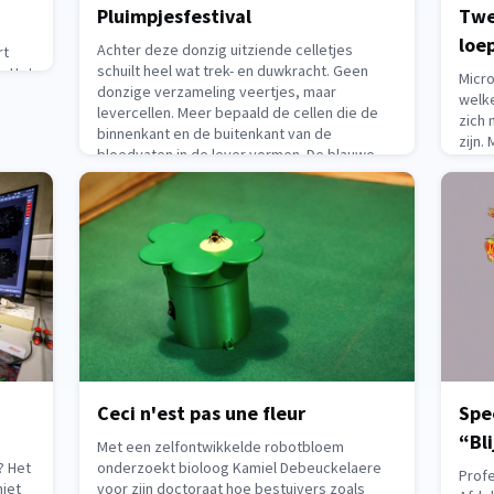
Pluimpjesfestival
Twe
June 2, 2026
loe
Achter deze donzig uitziende celletjes
rt
schuilt heel wat trek- en duwkracht. Geen
e Het
Micr
donzige verzameling veertjes, maar
en in
welk
levercellen. Meer bepaald de cellen die de
zich 
binnenkant en de buitenkant van de
zijn.
bloedvaten in de lever vormen. De blauwe
zo’n 
ovaaltjes op de foto zijn de celkernen. De
Kamer
gele structuurtjes zijn de
ven?
mee t
e
nog 
May 18, 2026
May 1
Ceci n'est pas une fleur
Spe
“Bli
Met een zelfontwikkelde robotbloem
? Het
onderzoekt bioloog Kamiel Debeuckelaere
Profe
niet
voor zijn doctoraat hoe bestuivers zoals