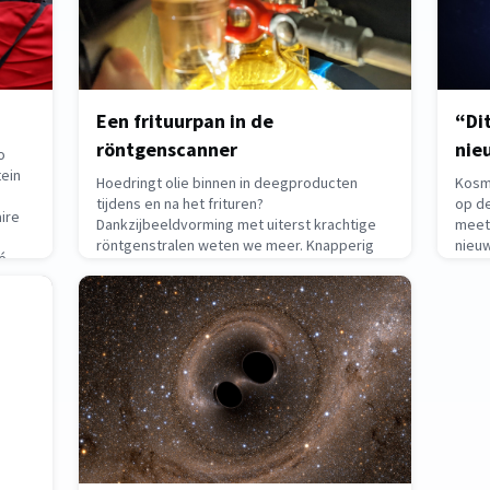
Een frituurpan in de
“Di
röntgenscanner
nie
o
tein
Hoedringt olie binnen in deegproducten
Kosm
tijdens en na het frituren?
op de
ire
Dankzijbeeldvorming met uiterst krachtige
meet
röntgenstralen weten we meer. Knapperig
nieuw
é
korstje, zachte binnenkant, snel klaar: je
Thom
 op
hoeft niet lang te zoeken naar redenen voor
Einst
de populariteit van gefrituurd voedsel zoals
pretl
donuts, beignets en olie
reikh
March 18, 2026
March