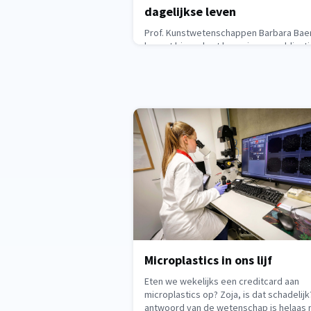
dagelijkse leven
Prof. Kunstwetenschappen Barbara Bae
brengt binnenkort haar nieuwe publicati
Jaar van Saturnus. Kroniek van een denk
beelden uit. Dit is het resultaat van haar
‘saturnusjaar’, dat ze aan een literair
experiment wijdde: Wat ontstaat in de
vrijheid van een onafgebroken,
compromisloos en onbaatzuchtig schrij
Welke beelden zullen verschijnen? Welk
verhalen worden verteld? Wie spreekt?
May 19, 2026
Microplastics in ons lijf
Eten we wekelijks een creditcard aan
microplastics op? Zoja, is dat schadelijk
antwoord van de wetenschap is helaas 