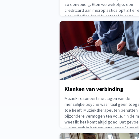
zo eenvoudig. Eten we wekelijks een
creditcard aan microplastics op? Zit er 
een volledige lepel kunststof in onze
hersenen? Met de regelmaat van de klo
lezen we alarmerende
May 14, 2026
Klanken van verbinding
Muziek resoneert met lagen van de
menselijke psyche waar taal geen toeg
toe heeft. Muziektherapeuten benutten
bijzondere vermogen ten volle. “In de 
weet ik: het komt altijd goed. Dat gevoe
ik niet vaak in het gewone leven.” Het zi
woorden van een deelnemer aan UNMUT