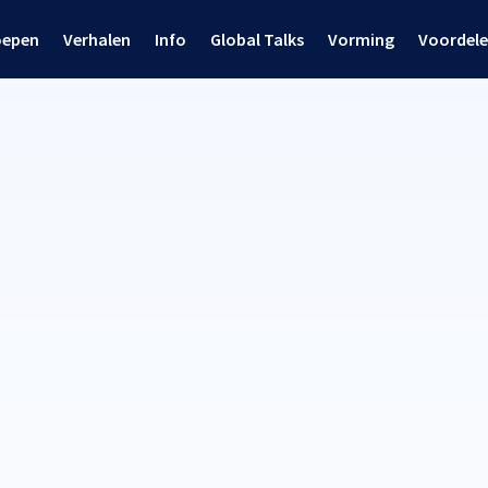
oepen
Verhalen
Info
Global Talks
Vorming
Voordel