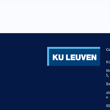
C
KU
Mi
5,
B
al
e
00