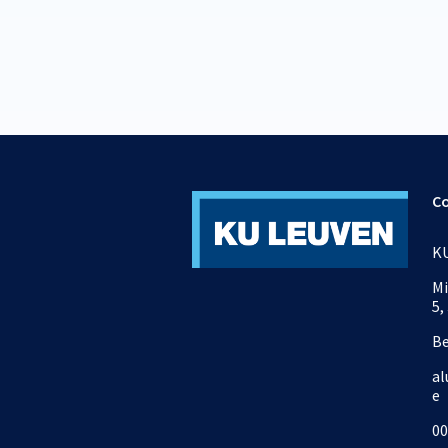
C
KU
Mi
5,
B
al
e
00