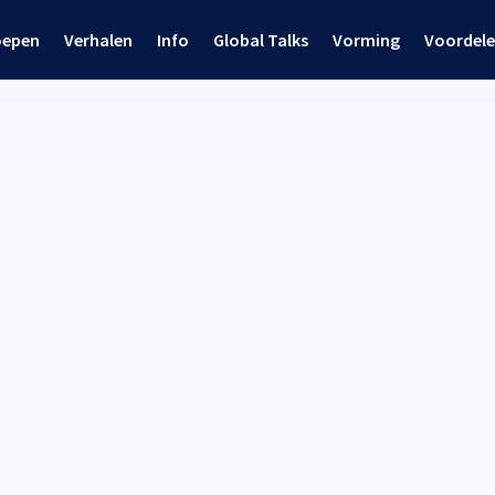
oepen
Verhalen
Info
Global Talks
Vorming
Voordel