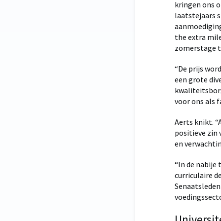
kringen ons o
laatstejaars 
aanmoediging 
the extra mile
zomerstage te
“De prijs wor
een grote div
kwaliteitsbor
voor ons als f
Aerts knikt. 
positieve zin 
en verwachtin
“In de nabije 
curriculaire 
Senaatsleden 
voedingssecto
Universi