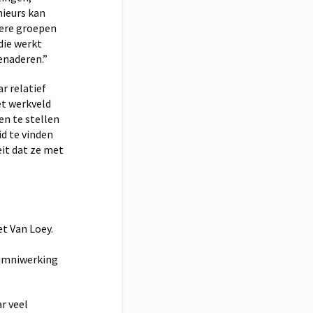
nieurs kan
nere groepen
die werkt
enaderen.”
r relatief
et werkveld
en te stellen
d te vinden
eit dat ze met
t Van Loey.
lumniwerking
ar veel