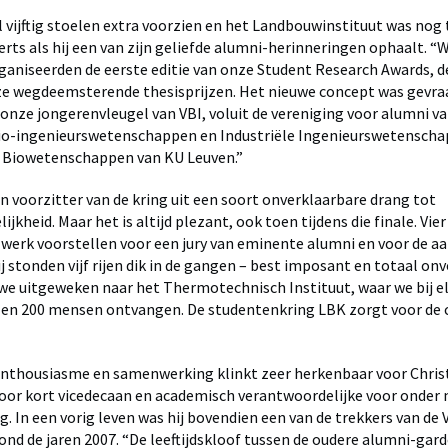
 vijftig stoelen extra voorzien en het Landbouwinstituut was nog t
erts als hij een van zijn geliefde alumni-herinneringen ophaalt. “
ganiseerden de eerste editie van onze Student Research Awards, d
ze wegdeemsterende thesisprijzen. Het nieuwe concept was gevra
onze jongerenvleugel van VBI, voluit de vereniging voor alumni va
Bio-ingenieurswetenschappen en Industriële Ingenieurswetensch
 Biowetenschappen van KU Leuven.”
en voorzitter van de kring uit een soort onverklaarbare drang tot
jkheid. Maar het is altijd plezant, ook toen tijdens die finale. Vie
erk voorstellen voor een jury van eminente alumni en voor de a
j stonden vijf rijen dik in de gangen – best imposant en totaal on
 we uitgeweken naar het Thermotechnisch Instituut, waar we bij el
 en 200 mensen ontvangen. De studentenkring LBK zorgt voor de 
 enthousiasme en samenwerking klinkt zeer herkenbaar voor Chri
voor kort vicedecaan en academisch verantwoordelijke voor onder
. In een vorig leven was hij bovendien een van de trekkers van de 
ond de jaren 2007. “De leeftijdskloof tussen de oudere alumni-gard