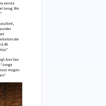
ns eerste
el terug. We
.”
aculteit,
jzonder
het
viteiten die
 à 40
tus.”
egt Ann Van
. “Jonge
kroost mogen
en.”