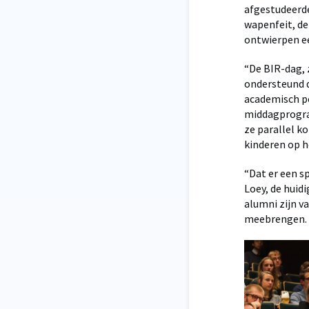
afgestudeerde
wapenfeit, de 
ontwierpen ee
“De BIR-dag, 
ondersteund d
academisch pe
middagprogram
ze parallel k
kinderen op h
“Dat er een s
Loey, de huid
alumni zijn v
meebrengen. A