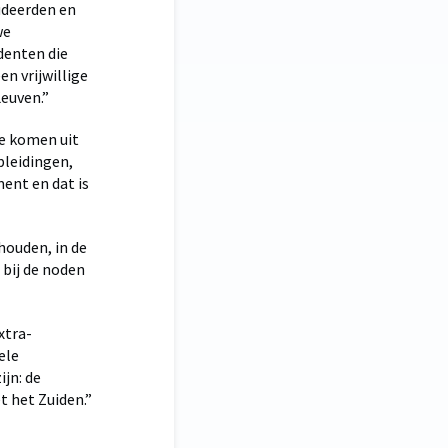
udeerden en
we
denten die
en vrijwillige
euven.”
Ze komen uit
pleidingen,
ent en dat is
houden, in de
 bij de noden
xtra-
ele
jn: de
 het Zuiden.”