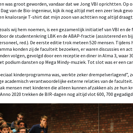
n was groot geworden, vandaar dat we Jong VBI oprichtten. Op o
Dag van de Bio-ingenieur, kijk ik nog altijd met een zeer leuk gevo
n knaloranje T-shirt dat mijn zoon van achttien nog altijd draagt
zoals wij hem noemen, is een gezamenlijk initiatief van VBI en de f
oor de studentenkring LBK en de ABAP-fractie (assisterend en bi
rsoneel, red.). De eerste editie trok meteen 520 mensen. Tijdens 
ma konden zij de faculteit bezoeken, er waren discussies en acti
onden volgen, gevolgd door een receptie en diner in Alma 3, waar 30
et podium dansten op Mega Mindy-muziek. Tot slot was er een can
peciaal kinderprogramma was, werkte zeker drempelverlagend”, z
ige academisch verantwoordelijke externe relaties van de faculteit
aak mensen met kinderen die alleen kunnen afzakken als ze hun 
nno 2020 trekken de BIR-dagen nog altijd vlot 600, 700 gegadigd