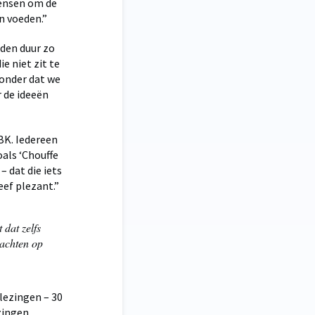
mensen om de
en voeden.”
 den duur zo
e niet zit te
zonder dat we
 de ideeën
BK. Iedereen
als ‘Chouffe
– dat die iets
ef plezant.”
 dat zelfs
wachten op
 lezingen – 30
zingen,