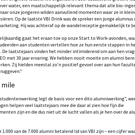
over water, een maatschappelijk relevant thema dat alle bio-inge
maar onze jongeren wilden aanvullend momenten waar ze in klei
siëren. Op de laatste VBI Drink was de spreker een jonge alumnus 
marketing. Hij was achteraf op de wandelreceptie gemakkelijk te b
elijkaardig gaat het eraan toe op onze Start to Work-avonden, waa
udeerden aan studenten vertellen hoe ze hun eerste stappen in h
 De laatstejaars vinden het minder intimiderend om aan hen vrag
EO met 30 jaar ervaring. We hebben nooit moeite om alumni berei
ken. Zij hielden meestal zo’n positief gevoel over aan hun facult
eruggeven.”
 mile
studentenwerking legt de basis voor een dito alumniwerking”, wee
gen helpen veel laatstejaars mee die daar al zien hoe fijn die
ten zijn en die dus niet uit de lucht vallen als je hen over de a
1.000 van de 7.000 alumni betalend lid van VBI zijn – een cijfer wa