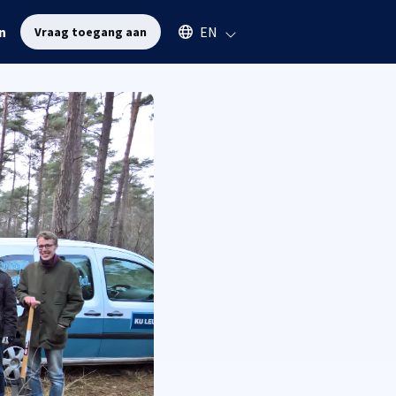
Select an available language
n
EN
Vraag toegang aan