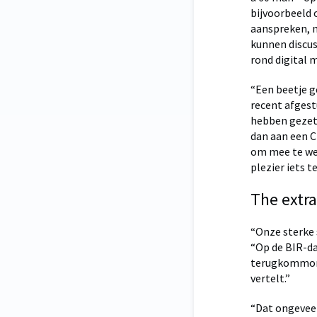
bijvoorbeeld 
aanspreken, 
kunnen discus
rond digital 
“Een beetje g
recent afgest
hebben gezet.
dan aan een C
om mee te wer
plezier iets t
The extra
“Onze sterke 
“Op de BIR-da
terugkommomen
vertelt.”
“Dat ongeveer 