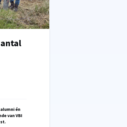
aantal
 alumni én
nde van VBI
st.