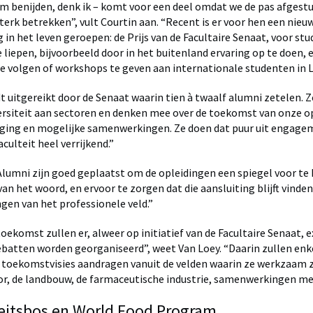
m benijden, denk ik – komt voor een deel omdat we de pas afgest
sterk betrekken”, vult Courtin aan. “Recent is er voor hen een nieu
in het leven geroepen: de Prijs van de Facultaire Senaat, voor stu
 liepen, bijvoorbeeld door in het buitenland ervaring op te doen, e
 volgen of workshops te geven aan internationale studenten in L
dt uitgereikt door de Senaat waarin tien à twaalf alumni zetelen. 
ersiteit aan sectoren en denken mee over de toekomst van onze o
ging en mogelijke samenwerkingen. Ze doen dat puur uit engagem
aculteit heel verrijkend.”
“Alumni zijn goed geplaatst om de opleidingen een spiegel voor te 
van het woord, en ervoor te zorgen dat die aansluiting blijft vinden
gen van het professionele veld.”
toekomst zullen er, alweer op initiatief van de Facultaire Senaat, e
debatten worden georganiseerd”, weet Van Loey. “Daarin zullen enk
toekomstvisies aandragen vanuit de velden waarin ze werkzaam zi
r, de landbouw, de farmaceutische industrie, samenwerkingen met
teitsbos en World Food Program