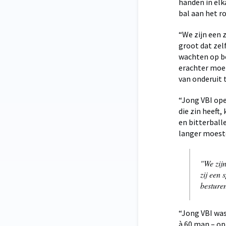
handen in elk
bal aan het ro
“We zijn een 
groot dat zelf
wachten op be
erachter moet
van onderuit 
“Jong VBI ope
die zin heeft
en bitterballe
langer moeste
"We zij
zij een 
besturen
“Jong VBI was
à 60 man – op