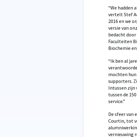
“We hadden al
vertelt Stef A
2016 en we or
versie van on
bedacht door 
Faculteiten 
Biochemie en
“Ik ben al jar
verantwoordeli
mochten hun w
supporters. Zi
Intussen zijn
tussen de 150
service.”
De sfeer van
Courtin, tot 
alumniwerking
vernieuwing r