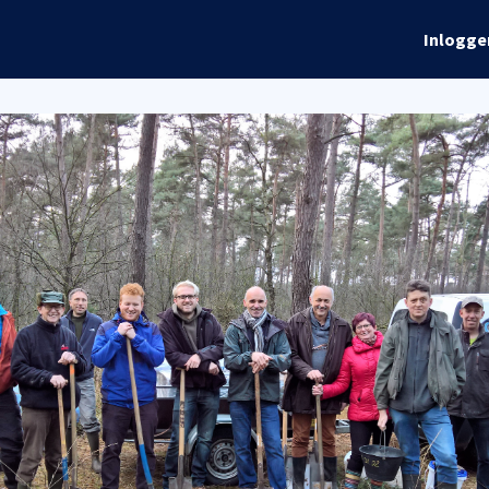
rhalen
Info
Global Talks
Inlogge
ordelen
Evenementen