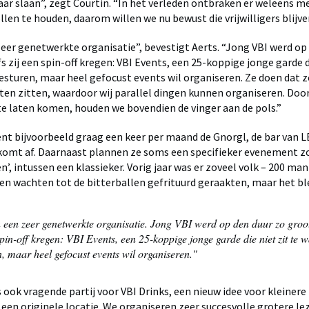
aar slaan”, zegt Courtin. “In het verleden ontbraken er weleens 
llen te houden, daarom willen we nu bewust die vrijwilligers blijv
zeer genetwerkte organisatie”, bevestigt Aerts. “Jong VBI werd op
s zij een spin-off kregen: VBI Events, een 25-koppige jonge garde di
sturen, maar heel gefocust events wil organiseren. Ze doen dat 
en zitten, waardoor wij parallel dingen kunnen organiseren. Door
te laten komen, houden we bovendien de vinger aan de pols.”
nt bijvoorbeeld graag een keer per maand de Gnorgl, de bar van L
, komt af. Daarnaast plannen ze soms een specifieker evenement zo
n’, intussen een klassieker. Vorig jaar was er zoveel volk – 200 man 
n wachten tot de bitterballen gefrituurd geraakten, maar het ble
n een zeer genetwerkte organisatie. Jong VBI werd op den duur zo groot
spin-off kregen: VBI Events, een 25-koppige jonge garde die niet zit te 
, maar heel gefocust events wil organiseren."
 ook vragende partij voor VBI Drinks, een nieuw idee voor kleinere
 een originele locatie. We organiseren zeer succesvolle grotere le