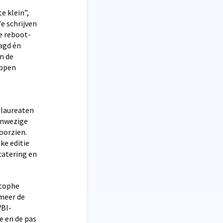
e klein”,
We schrijven
e reboot-
agd én
n de
appen
r laureaten
anwezige
voorzien.
ke editie
catering en
stophe
 meer de
VBI-
e en de pas