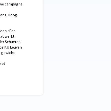
euwe campagne
lans. Hoog
doen: ‘Eet
Dat werkt
 der Schueren
 de KU Leuven.
e gewicht
 Met