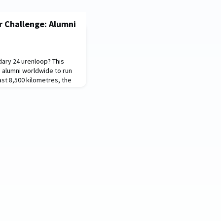
r Challenge: Alumni
ry 24 urenloop? This
s alumni worldwide to run
ast 8,500 kilometres, the
overed last year. 📅
erever you are in the
, we are raising money for
d. The goal? To raise as