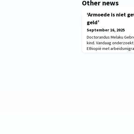
Other news
‘Armoede is niet g
geld’
September 16, 2025
Doctorandus Melaku Gebr
kind. Vandaag onderzoekt h
Ethiopië met arbeidsmigra
voorziet. Op zoek naar an
kinderjaren koos Melaku 
ontwikkelingseconomie. “W