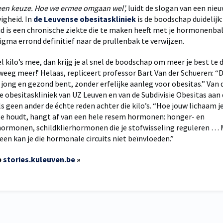
geen keuze. Hoe we ermee omgaan wel’,
luidt de slogan van een ni
igheid. In
de Leuvense obesitaskliniek
is de boodschap duidelijk:
id is een chronische ziekte die te maken heeft met je hormonenba
tigma errond definitief naar de prullenbak te verwijzen.
el kilo’s mee, dan krijg je al snel de boodschap om meer je best te 
eeg meer!’ Helaas, repliceert professor Bart Van der Schueren: “
e jong en gezond bent, zonder erfelijke aanleg voor obesitas.” Van
de obesitaskliniek van UZ Leuven en van de Subdivisie Obesitas aan
ls geen ander de échte reden achter die kilo’s. “Hoe jouw lichaam j
e houdt, hangt af van een hele resem hormonen: honger- en
ormonen, schildklierhormonen die je stofwisseling reguleren …
een kan je die hormonale circuits niet beïnvloeden.”
p
stories.kuleuven.be
»