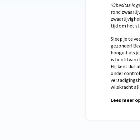
‘Obesitas is 
rond zwaarlijv
zwaarlijvighe
tijd om het s
Sleep je te ve
gezonder! Bew
hooguit als j
is hoofd van 
Hij kent dus a
onder control
verzadigingsh
wilskracht all
Lees meer o