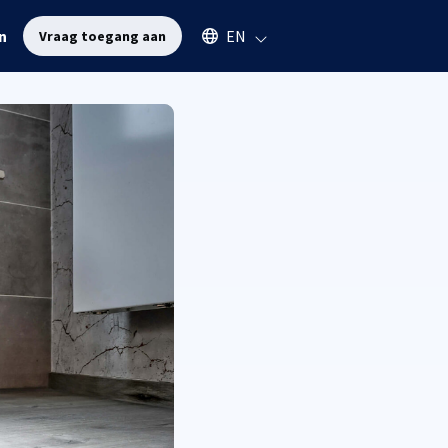
Select an available language
n
EN
Vraag toegang aan