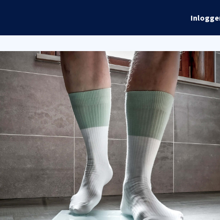
rhalen
Info
Global Talks
Inlogge
ordelen
Evenementen