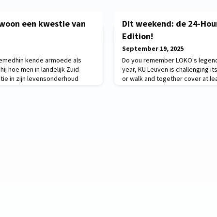
ewoon een kwestie van
Dit weekend: de 24-Hou
Edition!
September 19, 2025
emedhin kende armoede als
Do you remember LOKO's legenda
ij hoe men in landelijk Zuid-
year, KU Leuven is challenging it
tie in zijn levensonderhoud
or walk and together cover at le
twoorden op de vragen uit zijn
same distance as the students c
Gebremedhin (30) voor een studie
When? 18 & 19 October 2025 – wh
il je armo
world🎯 Why? With this challenge
the International Scholarship Fun
many euros