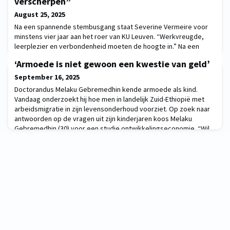
verscherpen”
August 25, 2025
Na een spannende stembusgang staat Severine Vermeire voor
minstens vier jaar aan het roer van KU Leuven. “Werkvreugde,
leerplezier en verbondenheid moeten de hoogte in.” Na een
spannende stembusgang staat Severine Vermeire voor minstens
‘Armoede is niet gewoon een kwestie van geld’
vier jaar aan het roer van KU Leuven. De gerenommeerde maag-
darmspe
September 16, 2025
Doctorandus Melaku Gebremedhin kende armoede als kind.
Vandaag onderzoekt hij hoe men in landelijk Zuid-Ethiopië met
arbeidsmigratie in zijn levensonderhoud voorziet. Op zoek naar
antwoorden op de vragen uit zijn kinderjaren koos Melaku
Gebremedhin (30) voor een studie ontwikkelingseconomie. “Wil
je armo