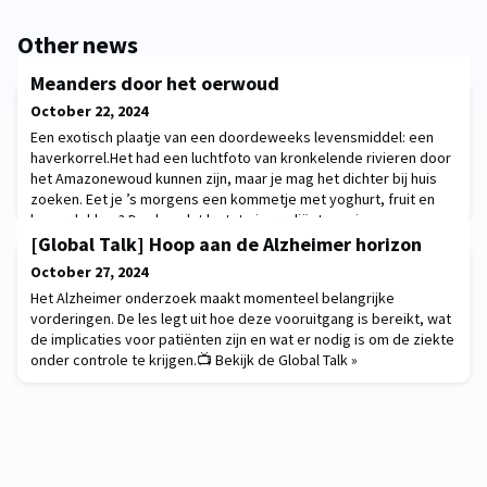
Other news
Meanders door het oerwoud
October 22, 2024
Een exotisch plaatje van een doordeweeks levensmiddel: een
haverkorrel.Het had een luchtfoto van kronkelende rivieren door
het Amazonewoud kunnen zijn, maar je mag het dichter bij huis
zoeken. Eet je ’s morgens een kommetje met yoghurt, fruit en
havervlokken? Dan kan dat laatste ingrediënt mooie
microscoopplaatjes opleveren. We zien hier – twintigmaal
[Global Talk] Hoop aan de Alzheimer horizon
vergroot – een doorsnede van een haverkorrel.
October 27, 2024
Het Alzheimer onderzoek maakt momenteel belangrijke
vorderingen. De les legt uit hoe deze vooruitgang is bereikt, wat
de implicaties voor patiënten zijn en wat er nodig is om de ziekte
onder controle te krijgen.📺 Bekijk de Global Talk »