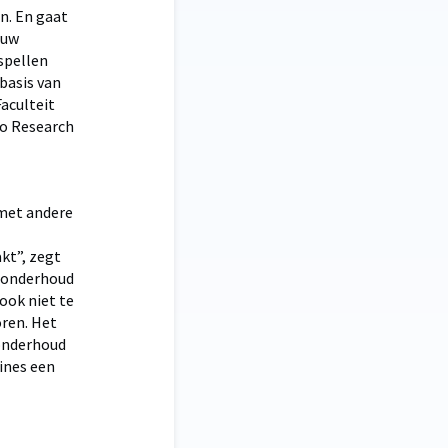
n. En gaat
 uw
spellen
 basis van
aculteit
co Research
 met andere
akt”, zegt
t onderhoud
ook niet te
oren. Het
 onderhoud
ines een