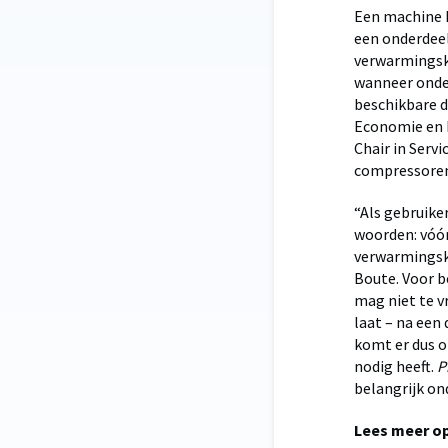
Een machine h
een onderdeel
verwarmingske
wanneer onder
beschikbare d
Economie en B
Chair in Serv
compressoren
“Als gebruike
woorden: vóór
verwarmingsket
Boute. Voor b
mag niet te v
laat – na een
komt er dus 
nodig heeft.
P
belangrijk on
Lees meer o