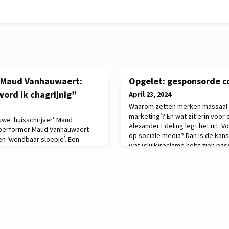
e Maud Vanhauwaert:
Opgelet: gesponsorde c
 word ik chagrijnig”
April 23, 2024
Waarom zetten merken massaal i
marketing’? En wat zit erin voor
we ‘huisschrijver’ Maud
Alexander Edeling legt het uit. Vo
 performer Maud Vanhauwaert
op sociale media? Dan is de kans 
een ‘wendbaar sloepje’. Een
wat (sluik)reclame hebt zien pa
 de dichter zelf zou kunnen
vlot aan de man te b
n 2011 laveert ze vlot tussen het
sen proza en poëzie. Als onze
 helpt ze aspirant-schrijvers van