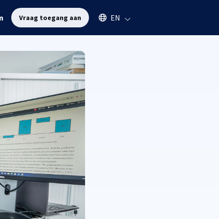
Select an available language
n
EN
Vraag toegang aan