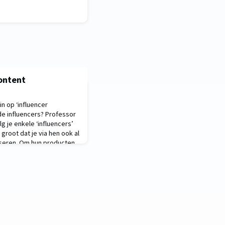
ontent
n op ‘influencer
 de influencers? Professor
lg je enkele ‘influencers’
groot dat je via hen ook al
sseren. Om hun producten