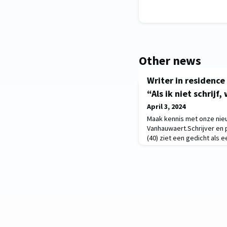
Other news
Writer in residenc
“Als ik niet schrijf,
April 3, 2024
Maak kennis met onze nieu
Vanhauwaert.Schrijver en
(40) ziet een gedicht als 
metafoor die evengoed op
slaan. Sinds haar debuut i
papier en het podium, tus
nieuwe writer in residence
hun koudwatervrees