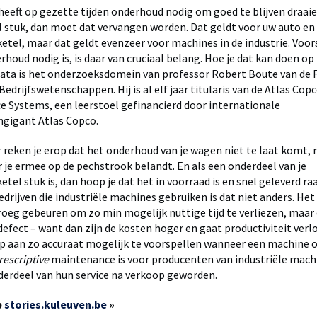
eeft op gezette tijden onderhoud nodig om goed te blijven draaie
 stuk, dan moet dat vervangen worden. Dat geldt voor uw auto en
tel, maar dat geldt evenzeer voor machines in de industrie. Voor
houd nodig is, is daar van cruciaal belang. Hoe je dat kan doen op
ata is het onderzoeksdomein van professor Robert Boute van de F
edrijfswetenschappen. Hij is al elf jaar titularis van de Atlas Cop
ice Systems, een leerstoel gefinancierd door internationale
gigant Atlas Copco.
r reken je erop dat het onderhoud van je wagen niet te laat komt,
 je ermee op de pechstrook belandt. En als een onderdeel van je
el stuk is, dan hoop je dat het in voorraad is en snel geleverd ra
edrijven die industriële machines gebruiken is dat niet anders. He
roeg gebeuren om zo min mogelijk nuttige tijd te verliezen, maar 
 defect – want dan zijn de kosten hoger en gaat productiviteit verl
op aan zo accuraat mogelijk te voorspellen wanneer een machine
rescriptive
maintenance is voor producenten van industriële mach
derdeel van hun service na verkoop geworden.
p
stories.kuleuven.be
»