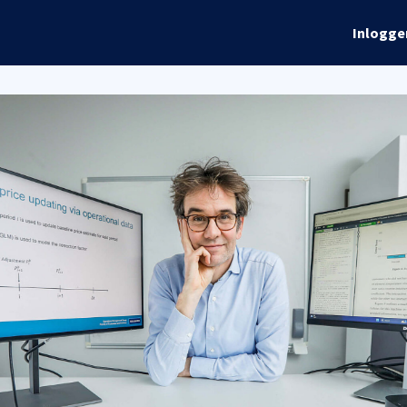
rhalen
Info
Global Talks
Inlogge
ordelen
Evenementen