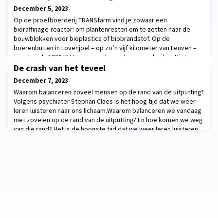
December 5, 2023
Op de proefboerderij TRANSfarm vind je zowaar een
bioraffinage-reactor: om plantenresten om te zetten naar de
bouwblokken voor bioplastics of biobrandstof. Op de
boerenbuiten in Lovenjoel – op zo’n vijf kilometer van Leuven –
zijn al sinds 1928 KU Leuven-onderzoekers aan de slag. Niet op
een gewone boerd
De crash van het teveel
December 7, 2023
Waarom balanceren zoveel mensen op de rand van de uitputting?
Volgens psychiater Stephan Claes is het hoog tijd dat we weer
leren luisteren naar ons lichaam.Waarom balanceren we vandaag
met zovelen op de rand van de uitputting? En hoe komen we weg
van die rand? Het is de hoogste tijd dat we weer leren luisteren
naar ons lichaam, zegt psychiater Stephan Claes. “De ene helft
van de bevolking die de