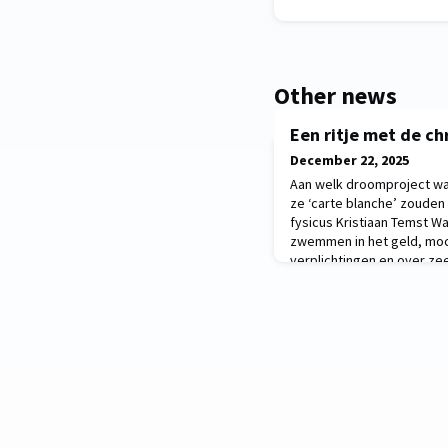
Other news
Een ritje met de c
December 22, 2025
Aan welk droomproject wa
ze ‘carte blanche’ zouden
fysicus Kristiaan Temst 
zwemmen in het geld, mo
verplichtingen en over ze
Aan welk project zouden 