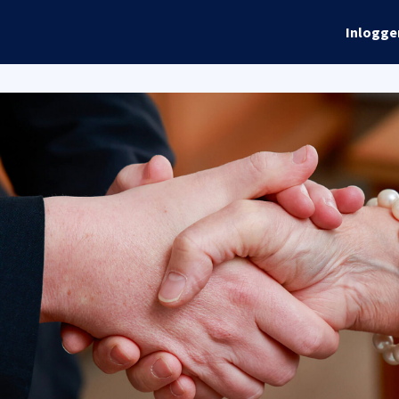
rhalen
Info
Global Talks
Inlogge
ordelen
Evenementen