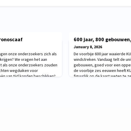
hronoscaaf
600 jaar, 800 gebouwen
January 8, 2026
gen onze onderzoekers zich als
De voorbije 600 jaar waaierde KU
 krijgen? We vragen het aan
windstreken. Vandaag telt de uni
Wat als onze onderzoekers zouden
gebouwen, goed voor een opperv
chten wegduiken voor
de voorbije zes eeuwen heeft KU 
eën van tijd konden beschikken?
figuurlijk op de kaart weten te z
ze zich wagen?
universiteit vanuit hartje