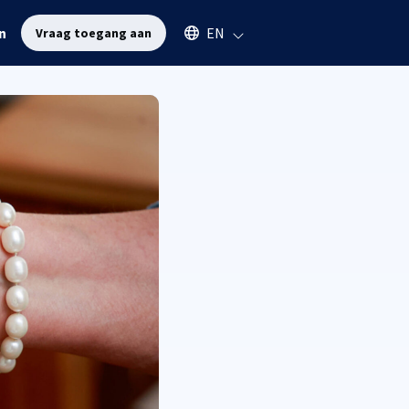
Select an available language
n
EN
Vraag toegang aan