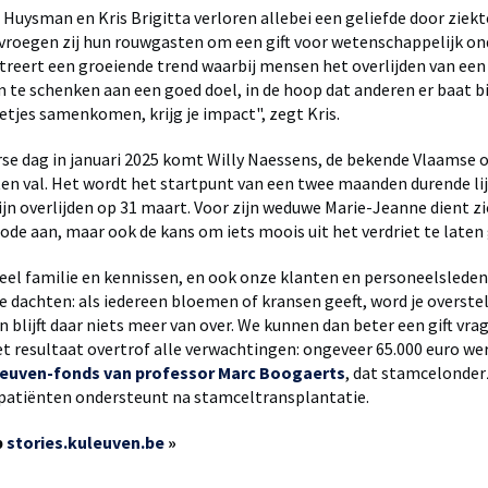
Huysman en Kris Brigitta verloren allebei een geliefde door ziekte
roegen zij hun rouwgasten om een gift voor wetenschappelijk o
lustreert een groeiende trend waarbij mensen het overlijden van een
 te schenken aan een goed doel, in de hoop dat anderen er baat bi
eetjes samenkomen, krijg je impact", zegt Kris.
se dag in januari 2025 komt Willy Naessens, de bekende Vlaamse
ten val. Het wordt het startpunt van een twee maanden durende li
ijn overlijden op 31 maart. Voor zijn weduwe Marie-Jeanne dient z
iode aan, maar ook de kans om iets moois uit het verdriet te laten
el familie en kennissen, en ook onze klanten en personeelsleden zi
"We dachten: als iedereen bloemen of kransen geeft, word je overste
n blijft daar niets meer van over. We kunnen dan beter een gift vra
et resultaat overtrof alle verwachtingen: ongeveer 65.000 euro w
euven-fonds van professor Marc Boogaerts
, dat stamcelonde
 patiënten ondersteunt na stamceltransplantatie.
p
stories.kuleuven.be
»