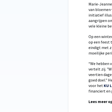
Marie-Jeanne 
van bloemen v
initiatief il
aangrijpen om
vele kleine b
Op een winter
op een feest 
eindigt met z
moeilijke per
“We hebben ve
vertelt zij. 
veertien dage
goed doel." H
voor het
KU L
financiert en
Lees meer o