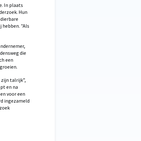
. In plaats
nderzoek. Hun
 dierbare
j hebben. "Als
 ondernemer,
jdensweg die
ich een
 groeien.
jn talrijk”,
lpt en na
gen voor een
erd ingezameld
rzoek