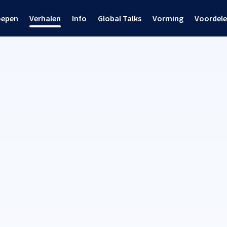
oepen
Verhalen
Info
Global Talks
Vorming
Voordel