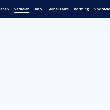
oepen
Verhalen
Info
Global Talks
Vorming
Voordel