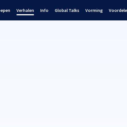
oepen
Verhalen
Info
Global Talks
Vorming
Voordel