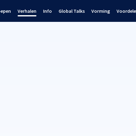
oepen
Verhalen
Info
Global Talks
Vorming
Voordel