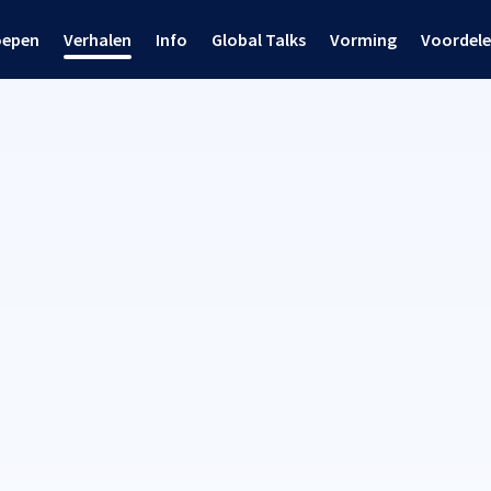
oepen
Verhalen
Info
Global Talks
Vorming
Voordel