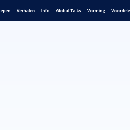
oepen
Verhalen
Info
Global Talks
Vorming
Voordel