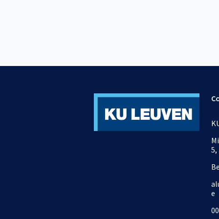
C
KU
Mi
5,
B
al
e
00