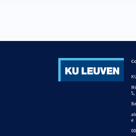
C
KU
Mi
5,
B
al
e
00