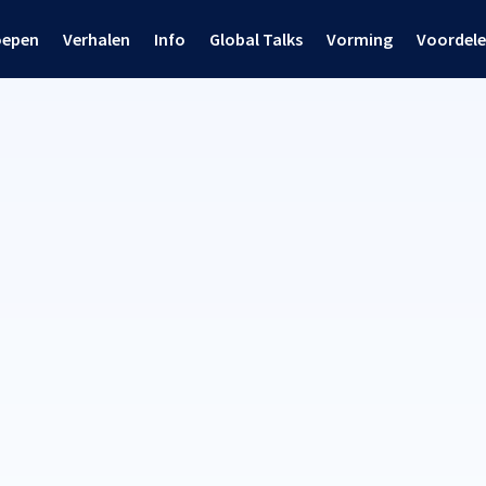
oepen
Verhalen
Info
Global Talks
Vorming
Voordel