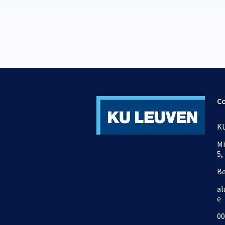
C
KU
Mi
5,
B
al
e
00