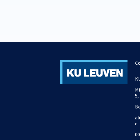
C
KU
Mi
5,
B
al
e
00