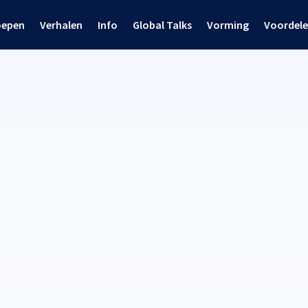
oepen
Verhalen
Info
Global Talks
Vorming
Voordel