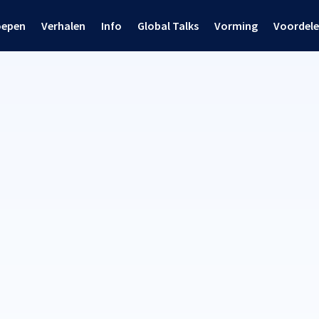
oepen
Verhalen
Info
Global Talks
Vorming
Voordel