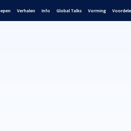
oepen
Verhalen
Info
Global Talks
Vorming
Voordel