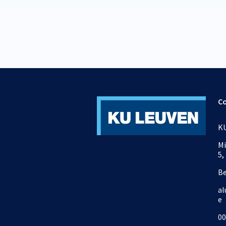
C
KU
Mi
5,
B
al
e
00