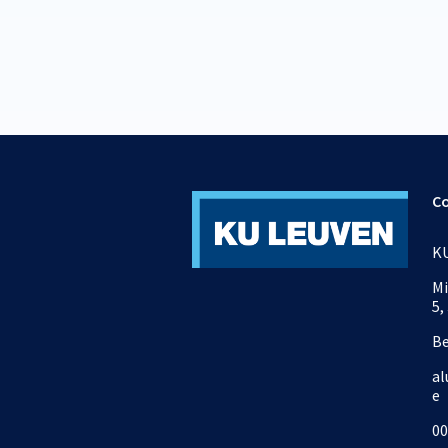
C
KU
Mi
5,
B
al
e
00