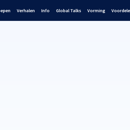
oepen
Verhalen
Info
Global Talks
Vorming
Voordel