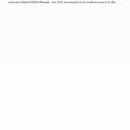
universiteitsbibliotheek, op dat moment nog gehuisvest in de
Universiteitshal, in brand. Het gebouw wordt vrijwel volledig
verwoest en een kwart miljoen boe