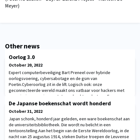
Meyer)
Other news
Oorlog 3.0
October 20, 2022
Expert computerbeveiliging Bart Preneel over hybride
oorlogsvoering, cybersabotage en de gsm van
Poetin.Cyberoorlog zit in de lift. Logisch ook: onze
geconnecteerde wereld maakt ons vatbaar voor hackers met
een missie, van spionage tot regelrechte sabotage. En
begrijpelijk: waarom zou je kwetsbare soldaten of dure
De Japanse boekenschat wordt honderd
vechtmachines het terrein opsturen als je je tegenstander ook
October 31, 2022
met een welgemikt pakk
Japan schonk, honderd jaar geleden, een ware boekenschat aan
de universiteitsbibliotheek. Die wordt nu belicht in een
tentoonstelling.Aan het begin van de Eerste Wereldoorlog, in de
nacht van 25 augustus 1914, steken Duitse troepen de Leuvense