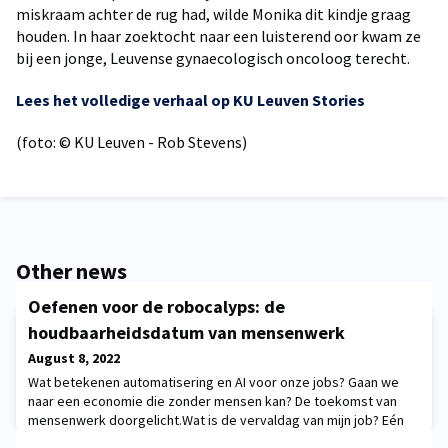
miskraam achter de rug had, wilde Monika dit kindje graag
houden. In haar zoektocht naar een luisterend oor kwam ze
bij een jonge, Leuvense gynaecologisch oncoloog terecht.
Lees het volledige verhaal op KU Leuven Stories
(foto: © KU Leuven - Rob Stevens)
Other news
Oefenen voor de robocalyps: de
houdbaarheidsdatum van mensenwerk
August 8, 2022
Wat betekenen automatisering en AI voor onze jobs? Gaan we
naar een economie die zonder mensen kan? De toekomst van
mensenwerk doorgelicht.Wat is de vervaldag van mijn job? Eén
scenario krijgt vandaag – met corona als katalysator – extra wind