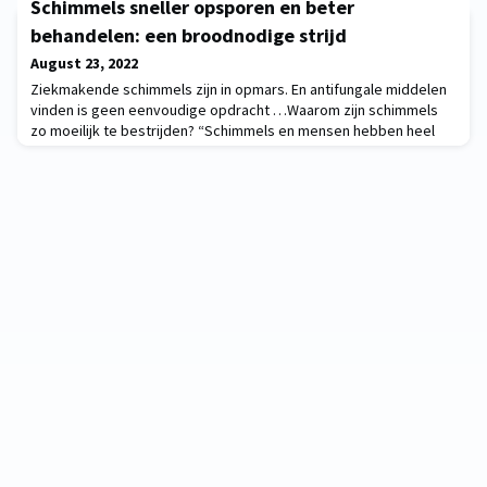
Schimmels sneller opsporen en beter
in de rug: het idee dat er zich een stille ‘robocalyps’ aan het
voltrekken is op de arbeidsmarkt. Dat automatisering en AI
behandelen: een broodnodige strijd
stilaan alle mensenwerk overnemen,
August 23, 2022
Ziekmakende schimmels zijn in opmars. En antifungale middelen
vinden is geen eenvoudige opdracht …Waarom zijn schimmels
zo moeilijk te bestrijden? “Schimmels en mensen hebben heel
wat van hun machinerie gemeen”, zegt professor Patrick Van
Dijck, hoofd van het Laboratorium voor Moleculaire Celbiologie.
“In tegenstelling tot virussen en bacteriën hebben
schimmelcellen een celkern en een celmembraan,