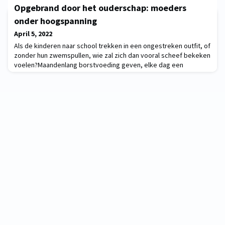
Trismegistos brengt gegevens samen over alle mogelijke
Opgebrand door het ouderschap: moeders
geschreven bronnen uit de oudheid, inm
onder hoogspanning
April 5, 2022
Als de kinderen naar school trekken in een ongestreken outfit, of
zonder hun zwemspullen, wie zal zich dan vooral scheef bekeken
voelen?Maandenlang borstvoeding geven, elke dag een
biologisch fruitpapje bereiden en eenhoorn-cupcakes bakken als
verjaardagstraktatie. Dagelijks voorlezen, schermtijd beperken
en alle kinderen op tijd afleveren bij hun educatief verantwoorde
hobby’s. De druk die moeder