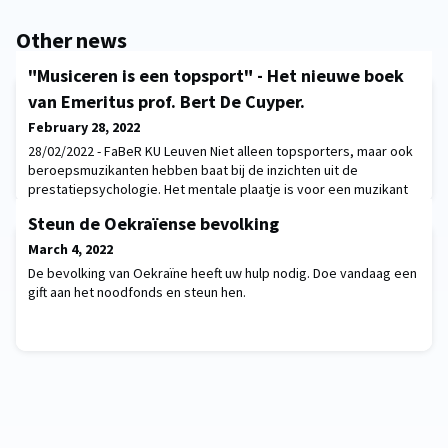
Other news
"Musiceren is een topsport" - Het nieuwe boek
van Emeritus prof. Bert De Cuyper.
February 28, 2022
28/02/2022 - FaBeR KU Leuven Niet alleen topsporters, maar ook
beroepsmuzikanten hebben baat bij de inzichten uit de
prestatiepsychologie. Het mentale plaatje is voor een muzikant
even belangrijk als voor een topsporter. Met Musiceren is
Steun de Oekraïense bevolking
topsport reikt Bert De Cuyper essentiële denkkaders aan uit de
sportpsychologie die muzikanten op alle niveaus kunnen helpen
March 4, 2022
om hun zelfkennis te vergroten en hun
De bevolking van Oekraïne heeft uw hulp nodig. Doe vandaag een
gift aan het noodfonds en steun hen.