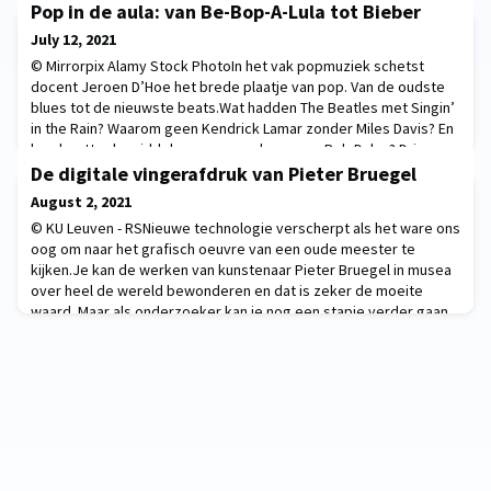
Pop in de aula: van Be-Bop-A-Lula tot Bieber
July 12, 2021
© Mirrorpix Alamy Stock PhotoIn het vak popmuziek schetst
docent Jeroen D’Hoe het brede plaatje van pop. Van de oudste
blues tot de nieuwste beats.Wat hadden The Beatles met Singin’
in the Rain? Waarom geen Kendrick Lamar zonder Miles Davis? En
hoe heette de middeleeuwse voorloper van Bob Dylan? Drie
quizvragen die KU Leuven-studenten vlot kunnen beantwoorden
De digitale vingerafdruk van Pieter Bruegel
na het volgen van het vak popmuziek. D
August 2, 2021
© KU Leuven - RSNieuwe technologie verscherpt als het ware ons
oog om naar het grafisch oeuvre van een oude meester te
kijken.Je kan de werken van kunstenaar Pieter Bruegel in musea
over heel de wereld bewonderen en dat is zeker de moeite
waard. Maar als onderzoeker kan je nog een stapje verder gaan
en een flinke portie ‘hightech’ op de werken loslaten. Die nieuwe
technologie maakt de onderzoekers