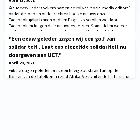
April 13, 2021
© StocksyOnderzoekers namen de rol van ‘social media editors’
onder de loep en onderzochten hoe ze nieuws onze
Facebooktijdlijn binnenloodsen.Dagelijks scrollen we door
Facebook en krijgen daar nieuwtjes te zien. Soms delen we een
artikel met vrienden, soms delen we een like uit en héél soms
vallen we in de verleiding om te lezen wat anderen in de
"Een eeuw geleden zagen wij een golf van
comments delen – wat we ons doorgaans meteen weer
solidariteit . Laat ons diezelfde solidariteit nu
doorgeven aan UCT."
April 20, 2021
Enkele dagen geleden brak een hevige bosbrand uit op de
flanken van de Tafelberg in Zuid-Afrika. Verschillende historische
gebouwen werden verwoest, waaronder de
universiteitsbibliotheek van Kaapstad. Rector Luc Sels doet een
oproep tot solidariteit:1914. Destruction of @KU_Leuven
university library, an early tragedy of WWI1940. New WWII-
disaster for Leuven university library2021. Dreadful scenes