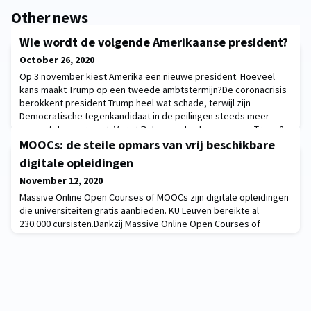
Other news
Wie wordt de volgende Amerikaanse president?
October 26, 2020
Op 3 november kiest Amerika een nieuwe president. Hoeveel
kans maakt Trump op een tweede ambtstermijn?De coronacrisis
berokkent president Trump heel wat schade, terwijl zijn
Democratische tegenkandidaat in de peilingen steeds meer
swingstaten verovert. Vormt Biden een bedreiging voor Trump?
Wie de verkiezingen ook wint, de nieuwe president wordt
MOOCs: de steile opmars van vrij beschikbare
sowieso de oudste verkozen president uit de Amerikaa
digitale opleidingen
November 12, 2020
Massive Online Open Courses of MOOCs zijn digitale opleidingen
die universiteiten gratis aanbieden. KU Leuven bereikte al
230.000 cursisten.Dankzij Massive Online Open Courses of
MOOCs kan je van thuis uit gratis digitale opleidingen volgen van
topuniversiteiten uit de hele wereld. Geen wonder dat MOOCs zo
in de lift zitten. KU Leuven wist al 230 000 cursisten te
bereiken.Ontdek het volledige onde