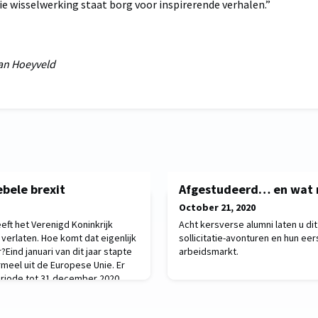
ie wisselwerking staat borg voor inspirerende verhalen.”
Van Hoeyveld
ebele brexit
Afgestudeerd… en wat 
October 21, 2020
eft het Verenigd Koninkrijk
Acht kersverse alumni laten u di
 verlaten. Hoe komt dat eigenlijk
sollicitatie-avonturen en hun ee
Eind januari van dit jaar stapte
arbeidsmarkt.
rmeel uit de Europese Unie. Er
riode tot 31 december 2020,
de brexit – dat hangt af van de
– concreet ingang zal vinden.