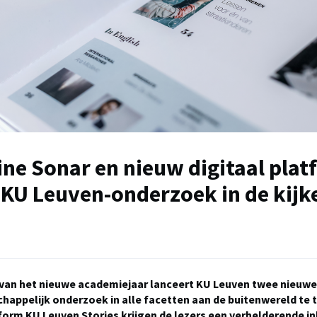
ne Sonar en nieuw digitaal plat
 KU Leuven-onderzoek in de kijk
 van het nieuwe academiejaar lanceert KU Leuven twee nieuw
happelijk onderzoek in alle facetten aan de buitenwereld te t
form KU Leuven Stories krijgen de lezers een verhelderende ink