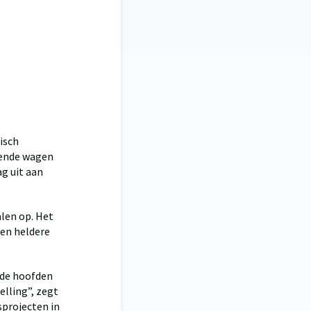
isch
jdende wagen
ag uit aan
len op. Het
en heldere
n de hoofden
lling”, zegt
sprojecten in