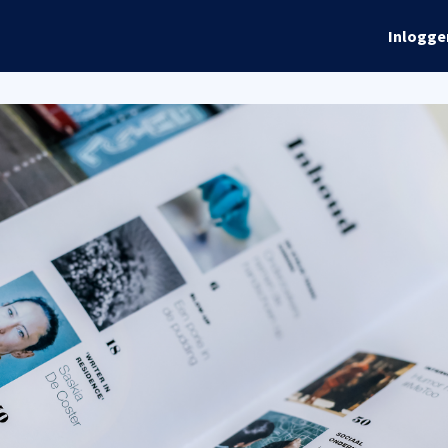
rhalen
Info
Global Talks
Inlogge
ordelen
Evenementen