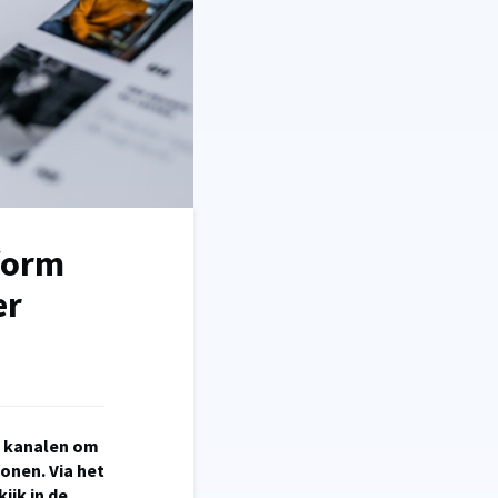
form
er
e kanalen om
onen. Via het
ijk in de