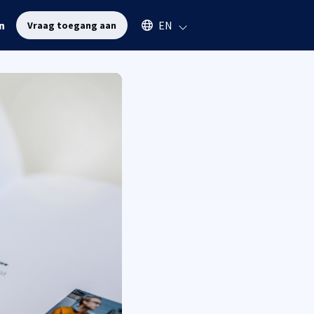
Select an available language
n
EN
Vraag toegang aan