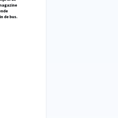
 magazine
lende
in de bus.