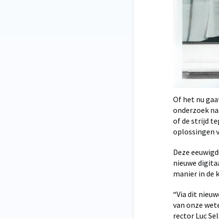
Of het nu gaa
onderzoek naa
of de strijd t
oplossingen 
Deze eeuwigdu
nieuwe digit
manier in de k
“Via dit nieu
van onze wet
rector Luc Se