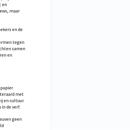
t en
views, maar
ekers en de
hermen tegen
zichten samen
ren en
 papier
uiteraard met
 en cultuur.
in de verf.
 Leuven geen
ld