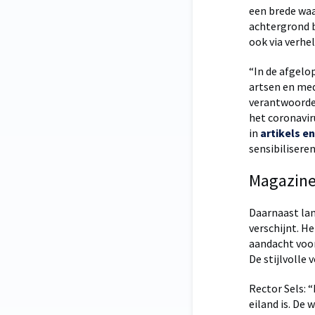
een brede wa
achtergrond b
ook via verhel
“In de afgel
artsen en me
verantwoorde
het coronavir
in
artikels en
sensibiliseren
Magazine
Daarnaast la
verschijnt. He
aandacht voor
De stijlvolle 
Rector Sels: 
eiland is. De