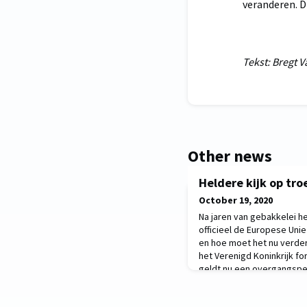
veranderen. D
Tekst: Bregt 
Other news
Heldere kijk op tro
October 19, 2020
Na jaren van gebakkelei he
officieel de Europese Unie
en hoe moet het nu verder?
het Verenigd Koninkrijk fo
geldt nu een overgangspe
waarna een al dan niet har
lopende onderhandelingen 