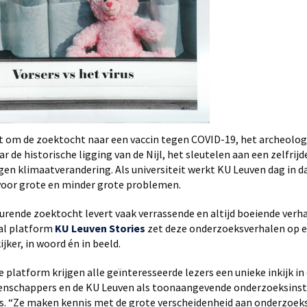
t om de zoektocht naar een vaccin tegen COVID-19, het archeolog
r de historische ligging van de Nijl, het sleutelen aan een zelfri
egen klimaatverandering. Als universiteit werkt KU Leuven dag in d
voor grote en minder grote problemen.
rende zoektocht levert vaak verrassende en altijd boeiende verha
aal platform
KU Leuven Stories
zet deze onderzoeksverhalen op e
ijker, in woord én in beeld.
we platform krijgen alle geïnteresseerde lezers een unieke inkijk i
enschappers en de KU Leuven als toonaangevende onderzoeksinste
ls. “Ze maken kennis met de grote verscheidenheid aan onderzoek