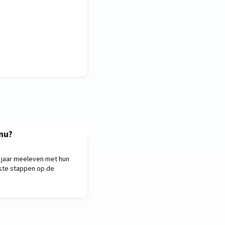
nu?
t jaar meeleven met hun
rste stappen op de