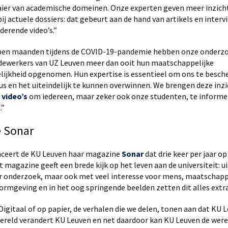
aier van academische domeinen. Onze experten geven meer inzich
ij actuele dossiers: dat gebeurt aan de hand van artikels en inter
derende video’s.”
open maanden tijdens de COVID-19-pandemie hebben onze onderzo
dewerkers van UZ Leuven meer dan ooit hun maatschappelijke
lijkheid opgenomen. Hun expertise is essentieel om ons te besc
us en het uiteindelijk te kunnen overwinnen. We brengen deze in
 video’s
om iedereen, maar zeker ook onze studenten, te informe
.”
 Sonar
nceert de KU Leuven haar magazine
Sonar
dat drie keer per jaar op
t magazine geeft een brede kijk op het leven aan de universiteit: 
 onderzoek, maar ook met veel interesse voor mens, maatschappij
vormgeving en in het oog springende beelden zetten dit alles extra 
“Digitaal of op papier, de verhalen die we delen, tonen aan dat KU
 wereld verandert KU Leuven en net daardoor kan KU Leuven de were