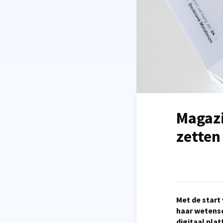
Magazi
zetten
Met de start
haar wetensc
digitaal plat