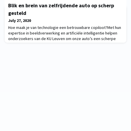
zetten de onderzoekers van KU Leuven en UZ Leuven hun
Blik en brein van zelfrijdende auto op scherp
onderzoek naar het virus onverminderd voort. Dat doen ze op
alle fronten: van de zoektocht naar een vaccin en antivirale
gesteld
middelen tot het onderzoek naar het afweersysteem van C
July 27, 2020
Hoe maak je van technologie een betrouwbare copiloot?Met hun
expertise in beeldverwerking en artificiële intelligentie helpen
onderzoekers van de KU Leuven om onze auto’s een scherpe
camerablik en een goed getraind stel ‘hersens’ te geven. En zo
komen we steeds dichter bij een wagen die we het stuur
helemáál durven toevertrouwen. Ontdek het volledige
onderzoeksverhaal op KU Leuven Stories