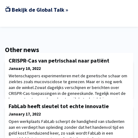
📺 Bekijk de Global Talk »
Other news
CRISPR-Cas van petrischaal naar patiënt
January 10, 2022
Wetenschappers experimenteren met de genetische schaar om
ziektes zoals mucoviscidose te genezen. Maar er is nog werk
aan de winkel.Zowat dagelijks verschijnen er berichten over
CRISPR-Cas-toepassingen in de geneeskunde. Tegelijk moet de
hype wat getemperd worden: terwijl de techniek bij sommige
ziektes patiënten echt al beter kan maken, is het voor andere
FabLab heeft sleutel tot echte innovatie
nog een lange weg van het kweekschaaltje
January 17, 2022
Open werkplaats FabLab scherpt de handigheid van studenten
aan en verdiept hun opleiding zonder dat het handenvol tijd en
geld kost.Tienduizend keer, zo vaak wordt FabLab in een