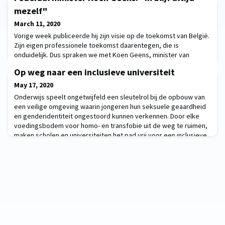
mezelf"
March 11, 2020
Vorige week publiceerde hij zijn visie op de toekomst van België.
Zijn eigen professionele toekomst daarentegen, die is
onduidelijk. Dus spraken we met Koen Geens, minister van
Justitie en Europese zaken en vicepremier in de regering van
Op weg naar een inclusieve universiteit
lopende zaken, over het verleden, het recente en het minder
recente. Wist u al vroeg dat u rechten zou studeren?“Ik kon het
May 17, 2020
als kind in ieder geval goed uitleggen
Onderwijs speelt ongetwijfeld een sleutelrol bij de opbouw van
een veilige omgeving waarin jongeren hun seksuele geaardheid
en genderidentiteit ongestoord kunnen verkennen. Door elke
voedingsbodem voor homo- en transfobie uit de weg te ruimen,
maken scholen en universiteiten het pad vrij voor een inclusieve
samenleving.Ontdek het onderzoek