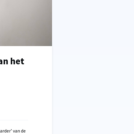
an het
rder’ van de