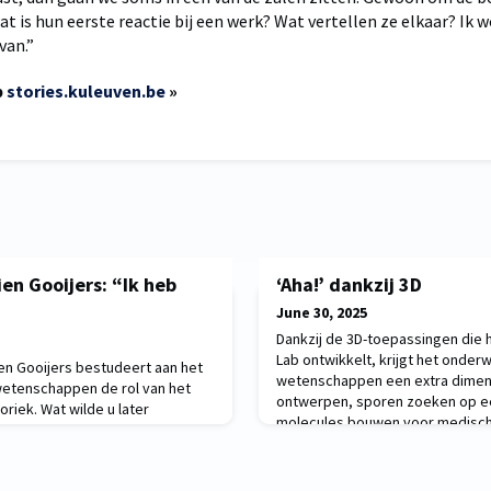
t is hun eerste reactie bij een werk? Wat vertellen ze elkaar? Ik 
van.”
p
stories.kuleuven.be
»
en Gooijers: “Ik heb
‘Aha!’ dankzij 3D
June 30, 2025
Dankzij de 3D-toepassingen die 
Lab ontwikkelt, krijgt het onder
n Gooijers bestudeert aan het
wetenschappen een extra dimen
tenschappen de rol van het
ontwerpen, sporen zoeken op een
oriek. Wat wilde u later
molecules bouwen voor medische
ekje heb ik ooit ‘brigadier-
vaardigheden die je moeilijk tot 
 in Nederland iemand die de
aangeleerd krijgt met theoretisch
ort helpt oversteken
Biomedical Technology Lab