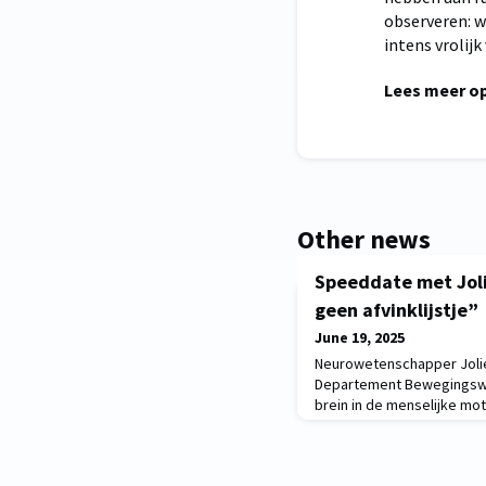
observeren: wa
intens vrolijk 
Lees meer o
Other news
Speeddate met Joli
geen afvinklijstje”
June 19, 2025
Neurowetenschapper Jolie
Departement Bewegingswe
brein in de menselijke mot
worden?“In een vriendenbo
moeder’ genoteerd; dat is
kinderen aan de schoolpo