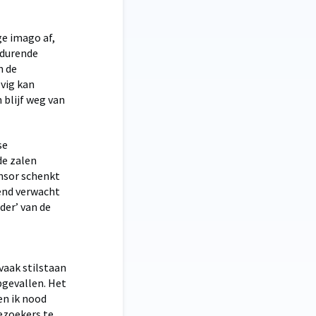
ge imago af,
 durende
n de
evig kan
 blijf weg van
se
de zalen
Ensor schenkt
gend verwacht
der’ van de
vaak stilstaan
opgevallen. Het
en ik nood
ezoekers te