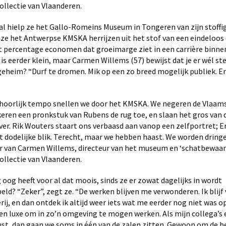
collectie van Vlaanderen.
 al hielp ze het Gallo-Romeins Museum in Tongeren van zijn stoffi
t ze het Antwerpse KMSKA herrijzen uit het stof van een eindeloos
t percentage economen dat groeimarge ziet in een carrière binne
 is eerder klein, maar Carmen Willems (57) bewijst dat je er wél st
geheim? “Durf te dromen. Mik op een zo breed mogelijk publiek. En
hoorlijk tempo snellen we door het KMSKA. We negeren de Vlaam
keren een pronkstuk van Rubens de rug toe, en slaan het gros van 
er. Rik Wouters staart ons verbaasd aan vanop een zelfportret; 
t dodelijke blik. Terecht, maar we hebben haast. We worden drin
r van Carmen Willems, directeur van het museum en ‘schatbewaar
collectie van Vlaanderen.
 oog heeft voor al dat moois, sinds ze er zowat dagelijks in wordt
d? “Zeker”, zegt ze. “De werken blijven me verwonderen. Ik blijf 
erij, en dan ontdek ik altijd weer iets wat me eerder nog niet was 
 een luxe om in zo’n omgeving te mogen werken. Als mijn collega’s 
st, dan gaan we soms in één van de zalen zitten. Gewoon om de b