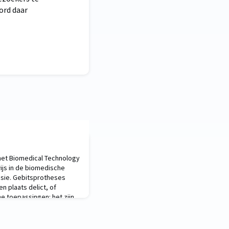
word daar
het Biomedical Technology
wijs in de biomedische
sie. Gebitsprotheses
 plaats delict, of
 toepassingen: het zijn
in de fijne kneepjes
e uitleg alleen. Het