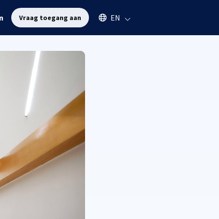
Select an available language
n
EN
Vraag toegang aan