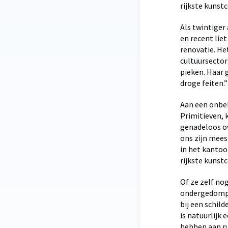
rijkste kunst
Als twintiger
en recent lie
renovatie. He
cultuursector
pieken. Haar 
droge feiten.”
Aan een onbe
Primitieven, 
genadeloos ov
ons zijn mees
in het kantoo
rijkste kunst
Of ze zelf nog
ondergedompel
bij een schild
is natuurlijk
hebben aan ru