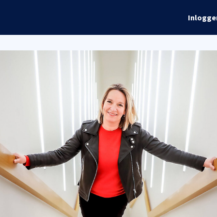
rhalen
Info
Global Talks
Inlogge
ordelen
Evenementen