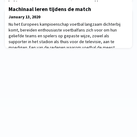
lucht mee zuiveren, groene energie mee opwekken en
stockeren, maar ook voedingstoffen of medicijnen mee maken.
Machinaal leren tijdens de match
De bio-ingenieurs van KU Leuven doen volop onde
January 13, 2020
Nu het Europees kampioenschap voetbal langzaam dichterbij
komt, bereiden enthousiaste voetbalfans zich voor om hun
geliefde teams en spelers op gepaste wijze, zowel als
supporter in het stadion als thuis voor de televisie, aan te
moedigen. Een van de redenen waarom voetbal de meest
populaire sport ter wereld is, is de complete
onvoorspelbaarheid die ermee gepaard gaat. Zo kan een
weloverwogen acti