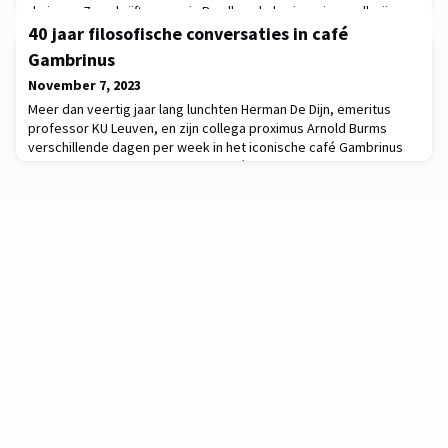
de jaren. Ze schrijft erover in Parallax, de herinneringsgallerij van
Metaforum. Deze foto reflecteert voor mij, nog meer dan een
40 jaar filosofische conversaties in café
herinnering, een evolutie die KU Leuven en ik als
Gambrinus
November 7, 2023
Meer dan veertig jaar lang lunchten Herman De Dijn, emeritus
professor KU Leuven, en zijn collega proximus Arnold Burms
verschillende dagen per week in het iconische café Gambrinus
op de Oude Markt, het mooiste café in Leuven. Herman De
Dijn vertelt erover in Parallax, de herinneringsgallerij van
Metaforum. Meer dan veertig jaar lang lunchten ikzelf en mijn
collega proximus Arnold Burms verschille