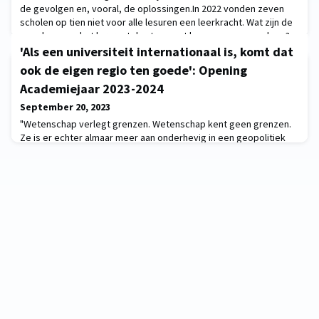
de gevolgen en, vooral, de oplossingen.In 2022 vonden zeven
scholen op tien niet voor alle lesuren een leerkracht. Wat zijn de
gevolgen van het lerarentekort, en wat kunnen we eraan doen?
Onderwijseconoom professor Kristof De Witte ging met de rode
'Als een universiteit internationaal is, komt dat
balpen door onze stellingen en ga
ook de eigen regio ten goede': Opening
Academiejaar 2023-2024
September 20, 2023
"Wetenschap verlegt grenzen. Wetenschap kent geen grenzen.
Ze is er echter almaar meer aan onderhevig in een geopolitiek
razendsnel veranderende wereld die ook in termen van
wetenschappelijke capaciteit opgedeeld is in haves en have
nots."Rector Luc Sels benadrukt in zijn openingsspeech hoe een
internationale blik belangrijk is voor de universiteit en voor
Vlaanderen.Bekijk de speech op de KU Leuv