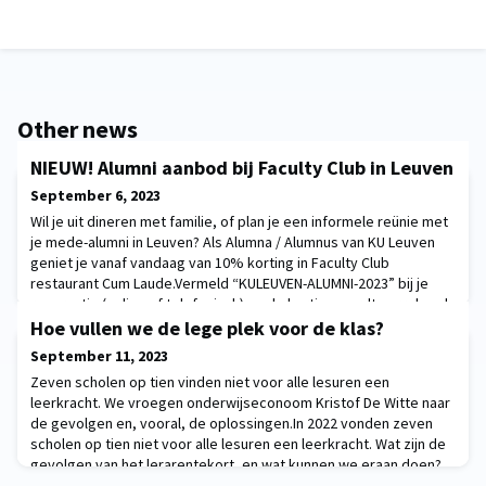
Other news
NIEUW! Alumni aanbod bij Faculty Club in Leuven
September 6, 2023
Wil je uit dineren met familie, of plan je een informele reünie met
je mede-alumni in Leuven? Als Alumna / Alumnus van KU Leuven
geniet je vanaf vandaag van 10% korting in Faculty Club
restaurant Cum Laude.Vermeld “KULEUVEN-ALUMNI-2023” bij je
reservatie (online of telefonisch) en de korting wordt verrekend
op de rekening.We zijn benieuwd naar je beste selfie of mooiste
Hoe vullen we de lege plek voor de klas?
groepsfoto!
September 11, 2023
Zeven scholen op tien vinden niet voor alle lesuren een
leerkracht. We vroegen onderwijseconoom Kristof De Witte naar
de gevolgen en, vooral, de oplossingen.In 2022 vonden zeven
scholen op tien niet voor alle lesuren een leerkracht. Wat zijn de
gevolgen van het lerarentekort, en wat kunnen we eraan doen?
Onderwijseconoom professor Kristof De Witte ging met de rode