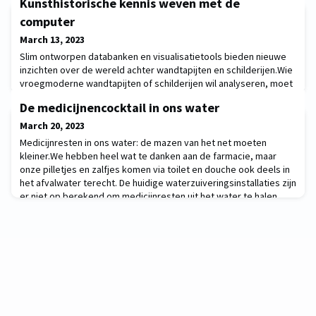
Kunsthistorische kennis weven met de
computer
March 13, 2023
Slim ontworpen databanken en visualisatietools bieden nieuwe
inzichten over de wereld achter wandtapijten en schilderijen.Wie
vroegmoderne wandtapijten of schilderijen wil analyseren, moet
ook kijken naar de economische en sociale context waarin ze
De medicijnencocktail in ons water
geproduceerd werden. Dat was het vertrekpunt van Project
Cornelia, dat de brug slaat tussen kunstgeschiedenis en
March 20, 2023
computerwetenschappen. Slim ontworpen
Medicijnresten in ons water: de mazen van het net moeten
kleiner.We hebben heel wat te danken aan de farmacie, maar
onze pilletjes en zalfjes komen via toilet en douche ook deels in
het afvalwater terecht. De huidige waterzuiveringsinstallaties zijn
er niet op berekend om medicijnresten uit het water te halen.
Daarom proberen onderzoekers nieuwe methodes uit om resten
van medicatie te verwijderen,