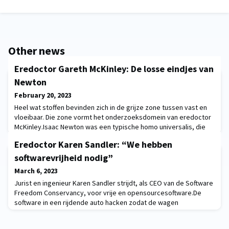
Other news
Eredoctor Gareth McKinley: De losse eindjes van
Newton
February 20, 2023
Heel wat stoffen bevinden zich in de grijze zone tussen vast en
vloeibaar. Die zone vormt het onderzoeksdomein van eredoctor
McKinley.Isaac Newton was een typische homo universalis, die
van alle wetenschappelijke markten thuis was. Waarschijnlijk
Eredoctor Karen Sandler: “We hebben
stroomde er in de buurt van zijn appelboom een riviertje, want
Newton beschreef niet alleen de zwaartekracht, maar ook het
softwarevrijheid nodig”
gedrag van vloeistoffen. Maar
March 6, 2023
Jurist en ingenieur Karen Sandler strijdt, als CEO van de Software
Freedom Conservancy, voor vrije en opensourcesoftware.De
software in een rijdende auto hacken zodat de wagen
onbestuurbaar wordt? Of die in een vliegtuig? Stemcomputers
manipuleren? Software is kwetsbaar, en dan hebben we het nog