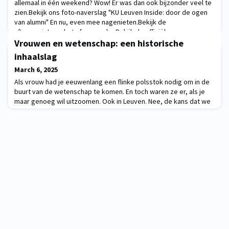
allemaal in één weekend? Wow! Er was dan ook bijzonder veel te
zien.Bekijk ons foto-naverslag "KU Leuven Inside: door de ogen
van alumni" En nu, even mee nagenieten.Bekijk de
aftermovieLees het sfeerverslagBekijk de officiële
foto's Omslagfoto: (c) Rob Stevens
Vrouwen en wetenschap: een historische
inhaalslag
March 6, 2025
Als vrouw had je eeuwenlang een flinke polsstok nodig om in de
buurt van de wetenschap te komen. En toch waren ze er, als je
maar genoeg wil uitzoomen. Ook in Leuven. Nee, de kans dat we
uit lang vervlogen tijden echt ‘vergeten’ vrouwelijke
wetenschappers zullen ontdekken, is niet bijster groot. Een hist