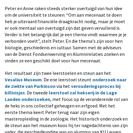
Peter en Anne raken steeds sterker overtuigd van hun idee
om de universiteit te steunen: “Om aan mecenaat te doen
heb je uiteraard financiële draagkracht nodig, maar je moet
er ook mentaal van overtuigd zijn dat geven vervullend is.
Verder is het belangrijk dat je een thema vindt waarmee je je
verbonden voelt”, stelt Peter. En die thema's zijn voor hen
biologie, geschiedenis en cultuur. Samen met de adviseurs
van de Dienst Fondsenwerving en Alumnirelaties zoeken en
vinden ze een geschikt doel voor hun mecenaat.
Het resultaat zijn twee leerstoelen en steun aan het
Vesalius Museum
. De ene leerstoel steunt
onderzoek naar
de ziekte van Parkinson
via het
verouderingsproces bij
killivisjes
. De tweede
leerstoel zal hekserij in de Lage
Landen onderzoeken
, met focus op de veranderende rol van
de heks in ons collectief geheugen en erfgoed. Met het
eerste thema keert Peter terug naar zijn eigen
masteropleiding in de zoölogie. Het historisch onderzoek en
de steun aan het museum koos hij ter nagedachtenis van zijn
vader, die geschiedkundige was en alumnus van KU Leuven.