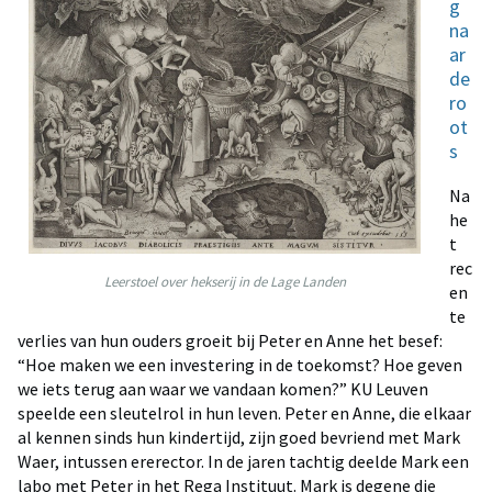
g
na
ar
de
ro
ot
s
Na
he
t
rec
Leerstoel over hekserij in de Lage Landen
en
te
verlies van hun ouders groeit bij Peter en Anne het besef:
“Hoe maken we een investering in de toekomst? Hoe geven
we iets terug aan waar we vandaan komen?” KU Leuven
speelde een sleutelrol in hun leven. Peter en Anne, die elkaar
al kennen sinds hun kindertijd, zijn goed bevriend met Mark
Waer, intussen ererector. In de jaren tachtig deelde Mark een
labo met Peter in het Rega Instituut. Mark is degene die