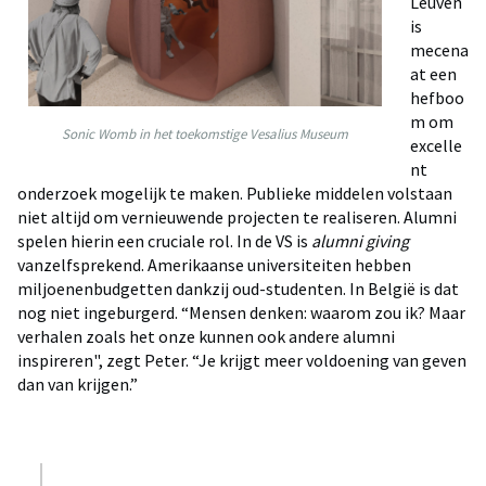
Leuven
is
mecena
at een
hefboo
m om
Sonic Womb in het toekomstige Vesalius Museum
excelle
nt
onderzoek mogelijk te maken. Publieke middelen volstaan
niet altijd om vernieuwende projecten te realiseren. Alumni
spelen hierin een cruciale rol. In de VS is
alumni giving
vanzelfsprekend. Amerikaanse universiteiten hebben
miljoenenbudgetten dankzij oud-studenten. In België is dat
nog niet ingeburgerd. “Mensen denken: waarom zou ik? Maar
verhalen zoals het onze kunnen ook andere alumni
inspireren", zegt Peter. “Je krijgt meer voldoening van geven
dan van krijgen.”