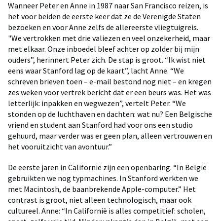
Wanneer Peter en Anne in 1987 naar San Francisco reizen, is
het voor beiden de eerste keer dat ze de Verenigde Staten
bezoeken en voor Anne zelfs de allereerste vliegtuigreis.
"We vertrokken met drie valiezen en veel onzekerheid, maar
met elkaar. Onze inboedel bleef achter op zolder bij mijn
ouders”, herinnert Peter zich. De stap is groot. “Ik wist niet
eens waar Stanford lag op de kaart”, lacht Anne. “We
schreven brieven toen – e-mail bestond nog niet – en kregen
zes weken voor vertrek bericht dat er een beurs was. Het was
letterlijk: inpakken en wegwezen”, vertelt Peter. “We
stonden op de luchthaven en dachten: wat nu? Een Belgische
vriend en student aan Stanford had voor ons een studio
gehuurd, maar verder was er geen plan, alleen vertrouwen en
het vooruitzicht van avontuur.”
De eerste jaren in Californië zijn een openbaring. “In België
gebruikten we nog typmachines. In Stanford werkten we
met Macintosh, de baanbrekende Apple-computer.” Het
contrast is groot, niet alleen technologisch, maar ook
cultureel. Anne: “In Californië is alles competitief: scholen,