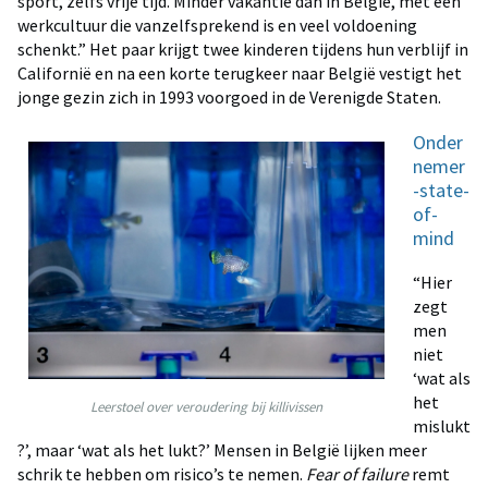
sport, zelfs vrije tijd. Minder vakantie dan in België, met een
werkcultuur die vanzelfsprekend is en veel voldoening
schenkt.” Het paar krijgt twee kinderen tijdens hun verblijf in
Californië en na een korte terugkeer naar België vestigt het
jonge gezin zich in 1993 voorgoed in de Verenigde Staten.
Onder
nemer
-state-
of-
mind
“Hier
zegt
men
niet
‘wat als
het
Leerstoel over veroudering bij killivissen
mislukt
?’, maar ‘wat als het lukt?’ Mensen in België lijken meer
schrik te hebben om risico’s te nemen.
Fear of failure
remt