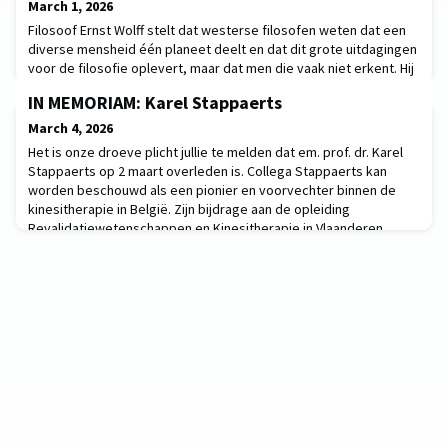
March 1, 2026
Filosoof Ernst Wolff stelt dat westerse filosofen weten dat een
diverse mensheid één planeet deelt en dat dit grote uitdagingen
voor de filosofie oplevert, maar dat men die vaak niet erkent. Hij
introduceert “intercontinentale filosofie” als een manier van
IN MEMORIAM: Karel Stappaerts
denken die pluraliteit, mondiale complexiteit en het ontbreken
van een universele scheidsrechter omarmt. Deze benadering
March 4, 2026
vraagt om een doordach
Het is onze droeve plicht jullie te melden dat em. prof. dr. Karel
Stappaerts op 2 maart overleden is. Collega Stappaerts kan
worden beschouwd als een pionier en voorvechter binnen de
kinesitherapie in België. Zijn bijdrage aan de opleiding
Revalidatiewetenschappen en Kinesitherapie in Vlaanderen,
alsook aan het beroep zijn moeilijk in woorden te vatten. We
geven graag een kort overzicht van zijn