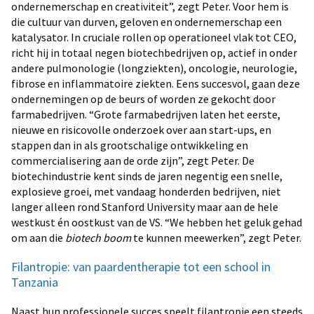
ondernemerschap en creativiteit”, zegt Peter. Voor hem is
die cultuur van durven, geloven en ondernemerschap een
katalysator. In cruciale rollen op operationeel vlak tot CEO,
richt hij in totaal negen biotechbedrijven op, actief in onder
andere pulmonologie (longziekten), oncologie, neurologie,
fibrose en inflammatoire ziekten. Eens succesvol, gaan deze
ondernemingen op de beurs of worden ze gekocht door
farmabedrijven. “Grote farmabedrijven laten het eerste,
nieuwe en risicovolle onderzoek over aan start-ups, en
stappen dan in als grootschalige ontwikkeling en
commercialisering aan de orde zijn”, zegt Peter. De
biotechindustrie kent sinds de jaren negentig een snelle,
explosieve groei, met vandaag honderden bedrijven, niet
langer alleen rond Stanford University maar aan de hele
westkust én oostkust van de VS. “We hebben het geluk gehad
om aan die
biotech boom
te kunnen meewerken”, zegt Peter.
Filantropie: van paardentherapie tot een school in
Tanzania
Naast hun professionele succes speelt filantropie een steeds