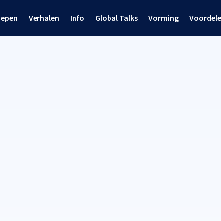
oepen
Verhalen
Info
Global Talks
Vorming
Voordel