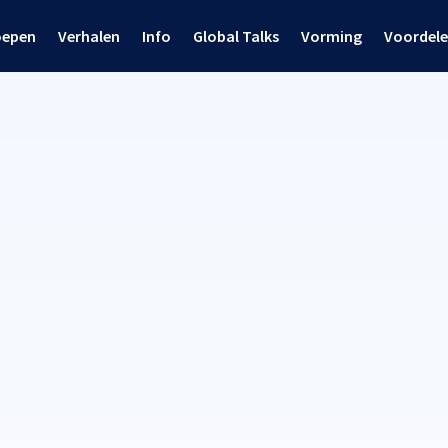
oepen
Verhalen
Info
Global Talks
Vorming
Voordel