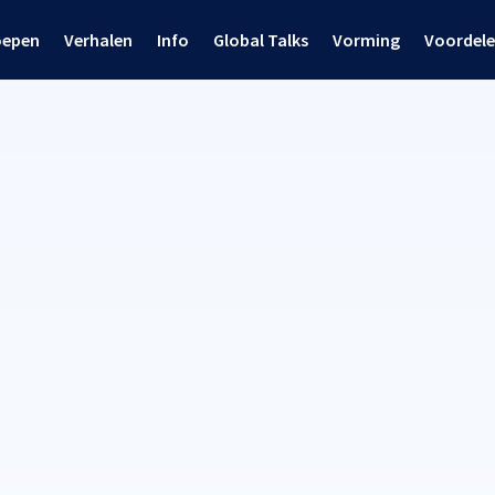
oepen
Verhalen
Info
Global Talks
Vorming
Voordel