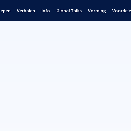
oepen
Verhalen
Info
Global Talks
Vorming
Voordel