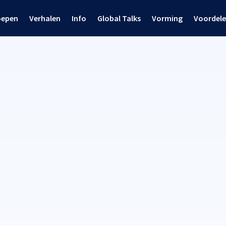
oepen
Verhalen
Info
Global Talks
Vorming
Voordel