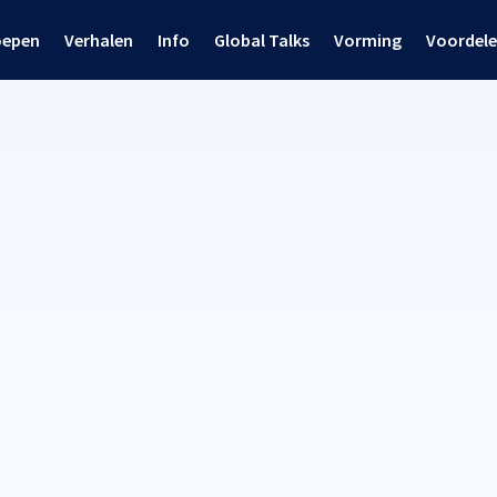
oepen
Verhalen
Info
Global Talks
Vorming
Voordel